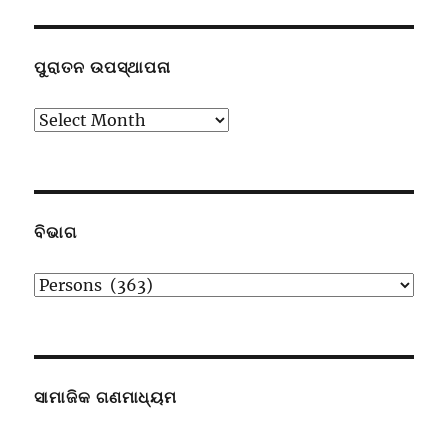
ପୁରାତନ ଉପସ୍ଥାପନା
ପୁରାତନ
ଉପସ୍ଥାପନା
ବିଭାଗ
ବିଭାଗ
ସାମାଜିକ ଗଣମାଧ୍ୟମ