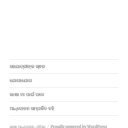
ସହଯାତ୍ରୀଙ୍କ ସ୍ଵର
ଯୋଗାଯୋଗ
ଭାଷା ମା ପାଇଁ ପଦେ
ଆନ୍ଦୋଳନ ସମ୍ପର୍କିତ ବହି
ଭାଷା ଆନ୍ଦୋଳନ, ଓଡ଼ିଶା
Proudly powered by WordPress