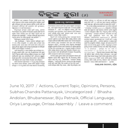
Impropriety
Unavoidable
Posted
Categories
June 10, 2017
Actions
,
Current Topic
,
Opinions
,
Persons
,
on
Tags
Subhas Chandra Pattanayak
,
Uncategorized
Bhasha
Andolan
,
Bhubaneswar
,
Biju Patnaik
,
Official Language
,
on
Oriya Language
,
Orrissa Assembly
Leave a comment
Biju’s
knife
yet
on