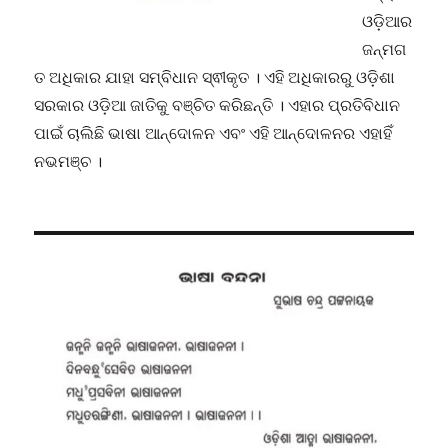
ଓଡ଼ିଆର
ଜନ୍ମଗ
ତ ଅଧିକାର ଯାହା ସମ୍ବିଧାନ ସ୍ଵୀକୃତ । ଏହି ଅଧିକାରରୁ ଓଡ଼ିଶା
ସରକାର ଓଡ଼ିଆ ଜାତିକୁ ବଞ୍ଚିତ କରିଛନ୍ତି । ଏହାର ପ୍ରତିବିଧାନ
ପାଇଁ ଚାଲିଛି ଭାଷା ଆନ୍ଦୋଳନ ଏବଂ ଏହି ଆନ୍ଦୋଳନର ଏହାହିଁ
ନଭମଞ୍ଚ ।