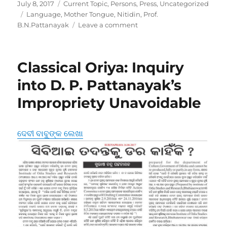
Posted
Categories
July 8, 2017
Current Topic
,
Persons
,
Press
,
Uncategorized
on
Tags
Language
,
Mother Tongue
,
Nitidin
,
Prof.
on
B.N.Pattanayak
Leave a comment
Lower
Bureaucracy
must
Classical Oriya: Inquiry
learn
to
into D. P. Pattanayak’s
work
Impropriety Unavoidable
in
Oriya:
Prof.
B.
ଦେବୀ ବାବୁଙ୍କ ଲେଖା
N.
Pattanayak