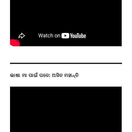
ଭାଷା ମା ପାଇଁ ପଦେ: ଅସିତ ମହାନ୍ତି