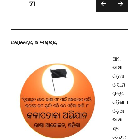
Posts
PAGE
71
the
chest
PRE
NEXT
pagination
of
VIOU
PAG
Oriya
S
E
PAG
Langua
E
-
ଉଦ୍ଦେଶ୍ୟ ଓ ଲକ୍ଷ୍ୟ
VI
ଆମ
ଭାଷା
ଓଡ଼ିଆ
ଓ ଆମ
ରାଜ୍ୟ
ଓଡ଼ିଶା ।
ଓଡ଼ିଆ
ଭାଷା
ପ୍ର
ତ୍ୟେକ