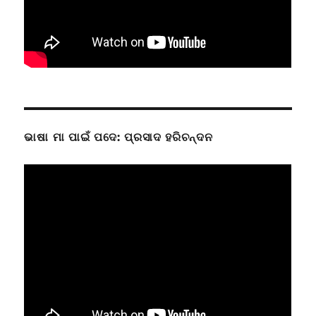
ଭାଷା ମା ପାଇଁ ପଦେ: ପ୍ରସାଦ ହରିଚନ୍ଦନ