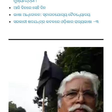
ମୁଖ୍ୟମନ୍ତ୍ରୀ !
ଆଜି ଦିନରେ ସେହି ଦିନ
ଭାଷା ଆନ୍ଦୋଳନ: ସ୍ବାଗତଯୋଗ୍ୟ ଚୈତନ୍ୟୋଦୟ
ସରକାରୀ ଷଡଯନ୍ତ୍ର କବଳରେ ଓଡ଼ିଶାର ରାଜ୍ୟଭାଷା -୩
Video
Player