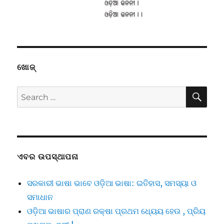
ଖୋଜ୍
SE
Search
for:
ଏବର ଉପସ୍ଥାପନା
ସରକାରୀ ଭାଷା ଭାବେ ଓଡ଼ିଆ ଭାଷା: ଇତିହାସ, ସମସ୍ୟା ଓ
ସମାଧାନ
ଓଡ଼ିଆ ଭାଷାର ପ୍ରାଣ ରକ୍ଷା ପ୍ରଥମ ଧ୍ୟେୟ ହେଉ , ପ୍ରିୟ