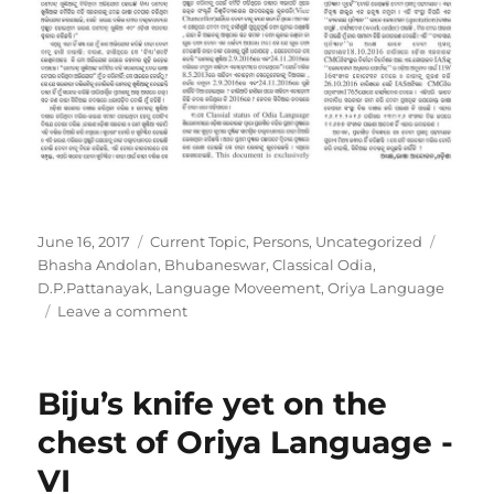
Posted
Categories
Tags
June 16, 2017
Current Topic
,
Persons
,
Uncategorized
on
Bhasha Andolan
,
Bhubaneswar
,
Classical Odia
,
D.P.Pattanayak
,
Language Moveement
,
Oriya Language
on
Leave a comment
Classical
Oriya:
Inquiry
Biju’s knife yet on the
into
D.
chest of Oriya Language -
P.
VI
Pattanayak’s