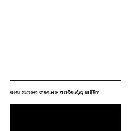
ଭାଷା ଆଇନର ସଂଶୋଧନ ଅପରିହାର୍ଯ୍ୟ କାହିଁକି?