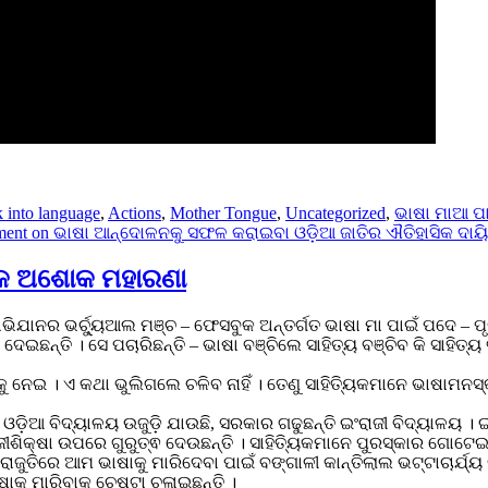
 into language
,
Actions
,
Mother Tongue
,
Uncategorized
,
ଭାଷା ମାଆ ପାଇ
ment
on ଭାଷା ଆନ୍ଦୋଳନକୁ ସଫଳ କରାଇବା ଓଡ଼ିଆ ଜାତିର ଐତିହାସିକ ଦାୟିତ
ାପକ ଅଶୋକ ମହାରଣା
ାନର ଭର୍ଚ୍ୟୁଆଲ ମଞ୍ଚ – ଫେସବୁକ ଅନ୍ତର୍ଗତ ଭାଷା ମା ପାଇଁ ପଦେ – ପ
ଛନ୍ତି । ସେ ପଚାରିଛନ୍ତି – ଭାଷା ବଞ୍ଚିଲେ ସାହିତ୍ୟ ବଞ୍ଚିବ କି ସାହିତ୍ୟ 
ୁ ନେଇ । ଏ କଥା ଭୁଲିଗଲେ ଚଳିବ ନାହିଁ । ତେଣୁ ସାହିତ୍ୟିକମାନେ ଭାଷାମନସ
 ଓଡ଼ିଆ ବିଦ୍ୟାଳୟ ଉଜୁଡ଼ି ଯାଉଛି, ସରକାର ଗଢୁଛନ୍ତି ଇଂରାଜୀ ବିଦ୍ୟାଳୟ । 
ୀଶିକ୍ଷା ଉପରେ ଗୁରୁତ୍ଵ ଦେଉଛନ୍ତି । ସାହିତ୍ୟିକମାନେ ପୁରସ୍କାର ଗୋଟେଇ
ୁତିରେ ଆମ ଭାଷାକୁ ମାରିଦେବା ପାଇଁ ବଙ୍ଗାଳୀ କାନ୍ତିଲାଲ ଭଟ୍ଟାଚାର୍ଯ୍ୟ କ
କୁ ମାରିବାକୁ ଚେଷ୍ଟା ଚଳାଇଛନ୍ତି ।