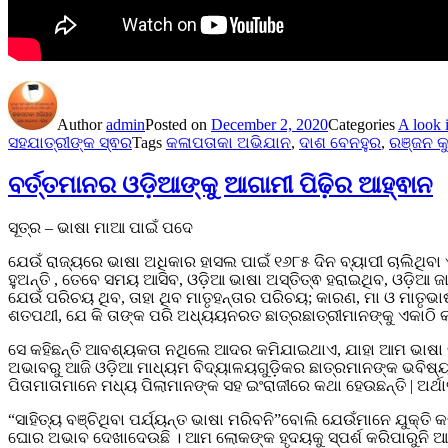
Author
admin
Posted on
December 2, 2020
Categories
A look 
ସହଯାତ୍ରୀଙ୍କ ସ୍ଵର
Tags
କଳାପତାକା ଅଭିଯାନ
,
ଦାଶ ବେନହୁର
,
ରଞ୍ଜନ କୁ
ବର୍ତ୍ତମାନର ଓଡ଼ିଆଙ୍କୁ ଆଗାମୀ ପିଢ଼ିର ଆହ୍ଵାନ
ସୂତ୍ର – ଭାଷା ମାଆ ପାଇଁ ପଦେ
ଯେଉଁ ରାଜ୍ୟରେ ଭାଷା ଅଧିକାର ହାସଲ ପାଇଁ ୧୬୮୫ ଦିନ ବ୍ୟାପୀ ଚାଲିଥିବ
ହୁଅନ୍ତି , ତେବେ ସମୟ ଆସିବ, ଓଡ଼ିଆ ଭାଷା ଅସ୍ତିତ୍ଵ ହରାଇଥିବ, ଓଡ଼ିଆ ଜା
ଯେଉଁ ପରିଚୟ ଥିବ, ତାହା ଥିବ ମାତୃହନ୍ତାର ପରିଚୟ; କାରଣ, ମା ଓ ମାତୃଭ
ଶତପଥୀ, ଯେ କି ତାଙ୍କ ପରି ଅଧ୍ୟୟନରତ ଛାତ୍ରଛାତ୍ରୀମାନଙ୍କୁ ଏକାଠି 
ସେ କହିଛନ୍ତି ଆବଶ୍ୟକତା ନଥିଲେ ଆଦର କମିଯାଇଥାଏ, ଯାହା ଆମ ଭାଷା କ୍
ଅଭାବରୁ ଆଜି ଓଡ଼ିଆ ମାଧ୍ୟମ ବିଦ୍ୟାଳୟଗୁଡ଼ିକର ଛାତ୍ରମାନଙ୍କ ଭବିଷ୍ୟ 
ପିତାମାତାମାନେ ମଧ୍ୟ ପିଲାମାନଙ୍କ ସହ ଇଂରାଜୀରେ କଥା ହେଉଛନ୍ତି | ଅର୍
“ସାହିତ୍ୟ ବଞ୍ଚିଥିବା ପର୍ଯ୍ୟନ୍ତ ଭାଷା ମରିବନି”ବୋଲି ଯେଉଁମାନେ ଯୁକ୍ତ
ଘୋର ଅଭାବ ଦେଖାଦେଉଛି । ଆମ ଲୋକଙ୍କ ହୃଦୟକୁ ସ୍ପର୍ଶ କରିପାରୁନି ଆଧୁନ