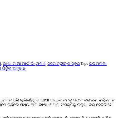
d
,
ଭାଷା ମାଆ ପାଇଁ ଚିନ୍ତାଖିଏ
,
ସହଯାତ୍ରୀଙ୍କ ସ୍ଵର
Tags
କଳାପତାକା
 ପିଢ଼ିର ଆହ୍ଵାନ
୍ଧ୍ଵକାଳ ଧରି ଲାଗିରହିଥିବା ଭାଷା ଆନ୍ଦୋଳନକୁ ସଫଳ କରାଇବା ବର୍ତ୍ତମାନ
ମେ ଚାହିଁଲେ ମଧ୍ୟ ଆମ ଭାଷା ଓ ଆମ ସଂସ୍କୃତିକୁ ରକ୍ଷା କରି ହେବନି ସେ