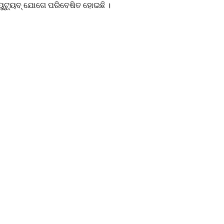
ୟୁଟ୍ୟୁବ୍ ଯୋଗେ ପରିବେଷିତ ହୋଇଛି ।