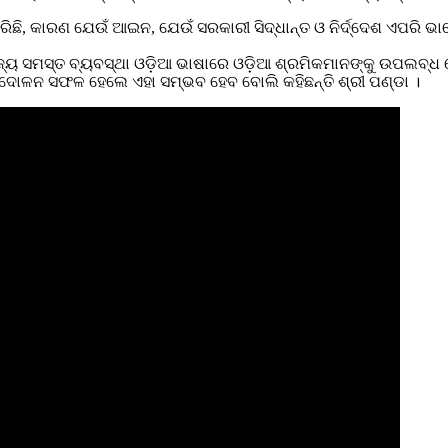
ି, କାରଣ ଯେଉଁ ଆଇନ, ଯେଉଁ ସରକାରୀ ସିଦ୍ଧାନ୍ତ ଓ ନିର୍ଦ୍ଦେଶ ଏପରି ଭାବ
ଜ୍ୟ ସମସ୍ତ ବ୍ୟବସ୍ଥା ଓଡ଼ିଆ ଭାଷାରେ ଓଡ଼ିଆ ଶ୍ରମିକମାନଙ୍କୁ ଉପଲବ୍ଧ ହ
୍ଦୋଳନ ସଫଳ ହେଲେ ଏହା ସମ୍ଭବ ହେବ ବୋଲି କହିଛନ୍ତି ଶ୍ରୀ ପଣ୍ଡା ।