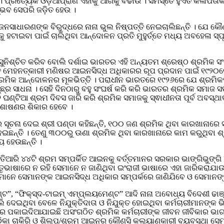
 । ପ୍ରତ୍ୟେକ ଓଡ଼ିଆପ୍ରାଣ ଏହାକୁ ଆଗକୁ ବଢାଉ । ସମସ୍ତେ ହୁଏତ କଳାପତାକ
୍ଭବ ସେପରି ଜଡ଼ିତ ହେଉ ।
 ଜନସାଧାରଣଙ୍କ ବିରୁଦ୍ଧରେ ନାନା ଭୁଲ ନିଷ୍ପତ୍ତି ନେଇଚାଲିଛନ୍ତି । ଯେ 
ଟାଇବା ପାଇଁ ଚାଲିଥିବା ଆନ୍ଦୋଳନ ପ୍ରତି ମୁହୁର୍ତ୍ତେ ମଧ୍ୟ ଅବହେଳା ସ୍ପ
ନିଶ୍ଚିତ କରିବ ବୋଲି ଦର୍ଶାଇ ଭାରତର ଏହି ଅନ୍ୟତମ ଶ୍ରେଷ୍ଠ ଶ୍ରମିକ ସଂଗ
ତ ମେହନତ୍କାରୀ ମଣିଷର ଆଇନସିଦ୍ଧ ଅଧିକାରର ରୂପ ପ୍ରଦାନ ପାଇଁ ୧୯୨୦
ଶ୍ରମିକ ଆନ୍ଦୋଳନର ମୂଳଭିତ୍ତି । ପରାଧୀନ ଭାରତରେ ୧୯୨୬ରେ ଯେ ଶ୍ରମିକମ
ଚ୍ଛ୍ର ସାଧନା । ସେହି ଦିନଠାରୁ ବହୁ ସଂଘର୍ଷ କରି କରି ଭାରତର ଶ୍ରମିକ ସମା
ଘଣ୍ଟିଆ ଶ୍ରମ ଦିବସ ଜାରି କରି ଶ୍ରମିକ ସମାଜକୁ ସ୍ଵାଧୀନତା ପୂର୍ବ ଅବସ୍ଥ
କ ଶୋଷଣର ଶିକାର ହେବେ ।
ନା ଦେଇ ଶ୍ରୀ ପଣ୍ଡା କହିଛନ୍ତି, ୧୦୦ ଜଣ ଶ୍ରମିକ ଥିବା କାରଖାନାରେ ସ୍ଥ
ଇଛନ୍ତି । ତେଣୁ ୩୦୦ରୁ ଊଣା ଶ୍ରମିକ ଥିବା କାରଖାନାରେ କାମ କରୁଥିବା ଶ୍ର
ୟ ହେଉଛନ୍ତି ।
ରି ୪୪ଟି ଶ୍ରମ ସମ୍ପର୍କିତ ଆଇନକୁ ବର୍ତ୍ତମାନର ସରକାର ଭାଙ୍ଗିଭୁଙ୍ଗି ୪ଟ
ଭାଷାରେ ନ ରହି ସେମାନେ ନ ଜାଣିଥିବା ଇଂରାଜୀ ଭାଷାରେ ଏହା ଜାରିକରାଯା
େ ସେମାନଙ୍କ ଆଇନସିଦ୍ଧ ଅଧିକାର ସମ୍ପର୍କରେ ଜାଣିଯିବେ ଓ ସେମାନଙ୍କ 
, “ଫିକ୍ସ୍ଦ-ଟାଇମ୍ ଏମ୍ପ୍ଲୟମେଣ୍ଟ” ଆଦି ନାନା ଅବୋଧ୍ୟ ବିଦେଶୀ ଢାଞ୍ଚ
ଦେଇଥିବା ବେଳେ ନିଯୁକ୍ତିଦାତା ଓ ନିଯୁକ୍ତ ହୋଇଥିବା କର୍ମଚାରୀମାନଙ୍କ ଭ
ରେ ପକାଇଦିଆଯାଇଛି ଅସଂଗଠିତ ଶ୍ରମିକ କର୍ମଚାରୀଙ୍କ ଜୀବନ ଜୀବିକାର ଭାଗ୍
ଣତଃ ଠିକା ଚାକିରି ଓ ଶିଲ୍ପ/ଶ୍ରମ ଆଇନର କୌଣସି କଲ୍ୟାଣକାରୀ ବ୍ୟବସ୍ଥା ସେମ