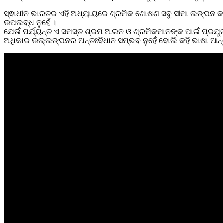
ସ୍ଵାଧୀନ ଭାରତର ଏହି ଅଧ୍ୟାୟରେ ଶ୍ରମିକ ଶୋଷଣ ସବୁ ସୀମା ଲଙ୍ଘନ କରିଛ
ଉପଲବ୍ଧ ନୁହେଁ ।
ଯେଉଁ ପର୍ଯ୍ୟନ୍ତ ଏ ସମସ୍ତ ଶ୍ରମ ଆଇନ ଓ ଶ୍ରମିକମାନଙ୍କ ପାଇଁ ପ୍ରଯୁ
ଅଧିକାର ଉଲ୍ଲଙ୍ଘନର ଅନ୍ତଃବିଧାନ ସମ୍ଭବ ନୁହେଁ ବୋଲି କହି ଭାଷା ଆନ