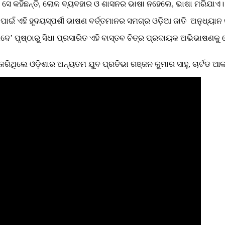
 ସେ କହିଛନ୍ତି, ଲୋକ ବ୍ୟବହାର ଓ ଶାସନର ଭାଷା ନହେଲେ, ଭାଷା ମରିଯାଏ।
ଇଁ ଏହି ହୃଦୟସ୍ପର୍ଶୀ ଭାଷଣ ବର୍ତ୍ତମାନର ସମଗ୍ର ଓଡ଼ିଆ ଜାତି ଅନୁଧ୍ୟାନ 
’ ପୃଷ୍ଠାରୁ ସିଧା ପ୍ରସାରିତ ଏହି ବାସ୍ତବ ଚିତ୍ର ପ୍ରଦାୟକ ଅଭିଭାଷଣକୁ ସ
କରିଥିଲେ ଓଡ଼ିଶାର ଅନ୍ୟତମ ଯୁବ ପ୍ରତିଭା ରଞ୍ଜନ କୁମାର ସାହୁ, ଚାର୍ଟଡ ଆ