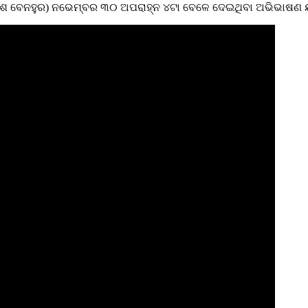
 (ଦାଶ ବେନହୁର) ନଭେମ୍ବର ୩୦ ଅପରାହ୍ନ ୪ଟା ବେଳେ ଦେଇଥିବା ଅଭିଭାଷଣ 