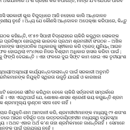
ା ଅଭିଯାନରେ ଅଂଶ ଗ୍ରହଣ କରି ନପାରନ୍ତି, ମାତ୍ର ଯିଏ ଯେପରି ପାରିବ
କୌଣସି ସରକାରୀ ଭୁଲ ବିରୁଦ୍ଧରେ ଆଜି ନହେଲେ କାଲି ଆନ୍ଦୋଳନ
ୃହଣୀୟ ନୁହେଁ । ଅନ୍ୟ ଯେ କୌଣସି ଆନ୍ଦୋଳନ ଅପେକ୍ଷା କରିପାରେ, କିନ୍ତୁ
ଠକ କହିଛନ୍ତି, ୧୮୫୭ ସିପାହୀ ବିଦ୍ରୋହରେ ଚାକିରି କରୁଥିବା ଲୋକଙ୍କ
ରେ ପ୍ରତିଷ୍ଠା ହୋଇଥିଲା ଭାରତର ପ୍ରଥମ ଶ୍ରମଜୀବୀ ସଂଗଠନ – ଅଖିଳ
ାନଙ୍କ ସାଙ୍ଗଠନିକ ଅଧିକାରକୁ ସ୍ଵୀକାର କରି ଟ୍ରେଡ୍ ୟୁନିୟନ୍ ଆଇନ
ଜ ସଫଳ ହୋଇଥିଲା ୧୯୪୬ରେ ନିଜର ବିଶ୍ରାମ ଅଧିକାର ହାସଲ କରିବା ପାଇଁ ;
ାକୁ ଫିଙ୍ଗି ଦେଇଛନ୍ତି । ଏହା ଫଳରେ ଦୁଇ ସିଫ୍ଟ କାମ ହୋଇ ଏକ ତୃତୀୟାଂଶ
ାୟୀ/ଅସ୍ଥାୟୀ କାର୍ଯ୍ୟବନ୍ଦ/ତାଲାବନ୍ଦ ପାଇଁ ସରକାରୀ ଅନୁମତି
ମିକମାନଙ୍କ ନିଯୁକ୍ତି ସ୍ଥିରତା ଉଜୁଡ଼ି ଯାଇଛି ଓ କାରଖାନା
ି କୋଡରେ ସୀମିତ କରିଥିବା ବେଳେ ଚାକିରି ସର୍ତ୍ତାବଳୀ ସମ୍ପର୍କରେ
ଉଛି । ଏହା ଏଇଥିପାଇଁ ଯେ, ଶୋଷକ-ଶାସକ ଶ୍ରେଣୀ ଭୟ କରୁଛନ୍ତି ଶ୍ରମ
ଶ୍ରମମୂଲ୍ୟ ଲୁଣ୍ଠନ ସହଜ ହେବ ନାହିଁ ।
ାର ନିଯୁକ୍ତି-ନାମ ଆମଦାନୀ କରି, ଶ୍ରମଜୀବୀମାନଙ୍କ ମଧ୍ୟରୁ ୯୨ ଶତାଂଶ
ିତରେ ଆଇନ ବହିର୍ଭୂତ ତଥା ଉତ୍ତରଦାୟିତ୍ଵହୀନ ମଧ୍ୟସ୍ଥି ବ୍ୟବସ୍ଥା
ୟ । ଅଥଚ ଏହାର ଅର୍ଥ କ’ଣ ତାହା ଶ୍ରମିକମାନେ ଜାଣନ୍ତିନାହିଁ । ସେମାନେ
ାନଙ୍କ ପାଇଁ ପ୍ରଯୁଜ୍ୟ ନୁହେଁ ।