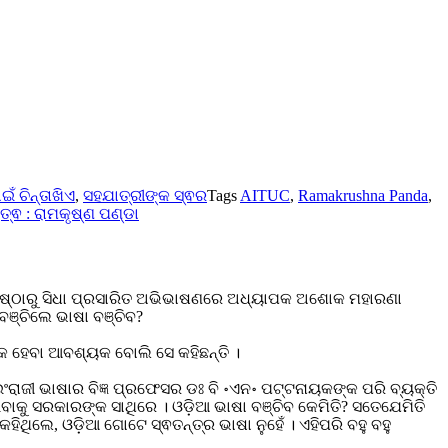
ଁ ଚିନ୍ତାଖିଏ
,
ସହଯାତ୍ରୀଙ୍କ ସ୍ଵର
Tags
AITUC
,
Ramakrushna Panda
,
୍ଵ : ରାମକୃଷ୍ଣ ପଣ୍ଡା
ୃଷ୍ଠାରୁ ସିଧା ପ୍ରସାରିତ ଅଭିଭାଷଣରେ ଅଧ୍ୟାପକ ଅଶୋକ ମହାରଣା
ବଞ୍ଚିଲେ ଭାଷା ବଞ୍ଚିବ?
୍କ ହେବା ଆବଶ୍ୟକ ବୋଲି ସେ କହିଛନ୍ତି ।
ଇଂରାଜୀ ଭାଷାର ବିଜ୍ଞ ପ୍ରଫେସର ଡଃ ବି ॰ଏନ॰ ପଟ୍ଟନାୟକଙ୍କ ପରି ବ୍ୟକ୍ତି
ବାକୁ ସରକାରଙ୍କ ସାଥିରେ । ଓଡ଼ିଆ ଭାଷା ବଞ୍ଚିବ କେମିତି? ସତେଯେମିତି
ହିଥିଲେ, ଓଡ଼ିଆ ଗୋଟେ ସ୍ଵତନ୍ତ୍ର ଭାଷା ନୁହେଁ । ଏହିପରି ବହୁ ବହୁ