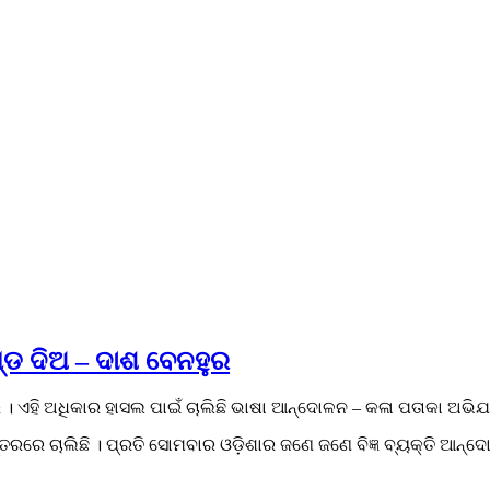
ଣ୍ଡ ଦିଅ – ଦାଶ ବେନହୁର
। ଏହି ଅଧିକାର ହାସଲ ପାଇଁ ଚାଲିଛି ଭାଷା ଆନ୍ଦୋଳନ – କଳା ପତାକା ଅଭିଯ
୍ତରରେ ଚାଲିଛି । ପ୍ରତି ସୋମବାର ଓଡ଼ିଶାର ଜଣେ ଜଣେ ବିଜ୍ଞ ବ୍ୟକ୍ତି ଆନ୍