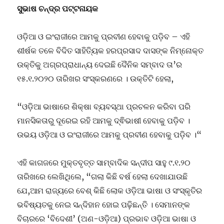
ସୁଭାଷ ଚନ୍ଦ୍ର ପଟ୍ଟନାୟକ
ଓଡ଼ିଆ ଓ ଇଂରାଜୀରେ ଆମକୁ ପ୍ରବୀଣ ହେବାକୁ ପଡ଼ିବ – ଏହି
ଶୀର୍ଷକ ତଳେ ବିଦିତ ସାହିତ୍ୟିକ ହରପ୍ରସାଦ ଦାସଙ୍କ ନିମ୍ନୋକ୍ତ
ଉକ୍ତିକୁ ଅଗ୍ରପ୍ରାଧାନ୍ୟ ଦେଇଛି ଦୈନିକ ସମ୍ବାଦ ତା’ର
୧୫.୧.୨୦୨୦ ତାରିଖର ସଂସ୍କରଣରେ । ଉକ୍ତିଟି ହେଲା,
“ଓଡ଼ିଆ ଭାଷାରେ ଶିକ୍ଷା ବ୍ୟବସ୍ଥା ପ୍ରଚଳନ କରିବା ପରି
ମାନସିକତାରୁ ଦୂରେଇ ରହି ଆମକୁ ଦ୍ଵିଭାଷୀ ହେବାକୁ ପଡ଼ିବ ।
ଉଭୟ ଓଡ଼ିଆ ଓ ଇଂରାଜୀରେ ଆମକୁ ପ୍ରବୀଣ ହେବାକୁ ପଡ଼ିବ ।“
ଏହି କାଗଜରେ ମୁକ୍ତବୃତ୍ତ ସାମ୍ବାଦିକ ସନ୍ଦୀପ ସାହୁ ୯.୧.୨୦
ତାରିଖରେ ଲେଖିଥିଲେ, “ଗଲା କିଛି ବର୍ଷ ହେଲା ଦେଖାଯାଉଛି
ଯେ,ଆମ ରାଜ୍ୟରେ ବେଶ୍ କିଛି ଲୋକ ଓଡ଼ିଆ ଭାଷା ଓ ସଂସ୍କୃତିର
ଭବିଷ୍ୟତକୁ ନେଇ ସନ୍ଦିହାନ ହୋଇ ପଢ଼ିଛନ୍ତି । ସେମାନଙ୍କ
ବିଚାରରେ ‘ବିଦେଶୀ’ (ଅଣ-ଓଡ଼ିଆ) ପ୍ରଭାବ ଓଡ଼ିଆ ଭାଷା ଓ