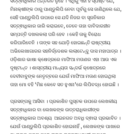
ସତ୍ତ୍ଵାଧିକାର ଅନ୍ତର୍ଗତ ନୁହେଁ । ଏଥିରୁ ଏହା ହିଁ ସ୍ପଷ୍ଟ ଯେ,
ମିନାକ୍ଷୀଙ୍କ ଠାରୁ ପାଣ୍ଡୁଲିପି ନେବା ପୂର୍ବରୁ ସେ ଜାଣିଥିଲେ ଯେ,
ସେହି ପାଣ୍ଡୁଲିପି ଉପରେ ସେ ଯଦି ନିଜର ବା ସୃଜନିକାର
ସତ୍ତ୍ଵାଧିକାର ଜାରି କରାଇବେ, ତେବେ ତାହା ଦାବିଦାରହୀନ
ସମ୍ପତ୍ତି ଦଖଲକଲା ପରି ହେବ । କେହି ତାକୁ ବିରୋଧ
କରିପାରିବେନି । ତାଙ୍କ ସହ ଯୋଡ଼ି ହୋଇଛନ୍ତି ରାଷ୍ଟ୍ରୀୟ
ଅଭିଲେଖାଗାରର ସହନିର୍ଦ୍ଦେଶକ ଲଲାଟେନ୍ଦୁ ଦାସ ମହାପାତ୍ର ।
ଓଡ଼ିଶାର ଭାଷା କ୍ଷେତ୍ରରେ ମାଫିଆ ମତାଣର ଏହା ଆଉ ଏକ
ଦୃଷ୍ଟାନ୍ତ । ଶାସ୍ତ୍ରୀୟ ମାନ୍ୟତା ସନ୍ଦର୍ଭ କ୍ଷେତ୍ରରେ
ଦେବୀବାବୁଙ୍କ ନେତୃତ୍ବରେ ଯେଉଁ ମାଫିଆ ମତାଣ ହୋଇଥିଲା
ତାହା ମୋ ବହି ‘ମିଛ କେବେ ସତ ହୁଏନା’ରେ ଲିପିବଦ୍ଧ ହୋଇଛି ।
ପ୍ରସଙ୍ଗକୁ ଆସିବା । ପ୍ରକାଶିତ ପୁସ୍ତକ ଉପରେ ଲେଖକୀୟ
ସତ୍ତ୍ଵାଧିକାର ବା ଲେଖକଙ୍କ ଉତ୍ତରାଧିକାରୀଙ୍କ
ସତ୍ତ୍ଵାଧିକାର ଅବଶ୍ୟ ଆଇନଗତ ଅବଧି ଦ୍ଵାରା ପ୍ରଭାବିତ ।
ଯେଉଁ ପାଣ୍ଡୁଲିପି ପ୍ରକାଶିତ ହୋଇନାହିଁ , ଲେଖକଙ୍କ ପାଖରେ