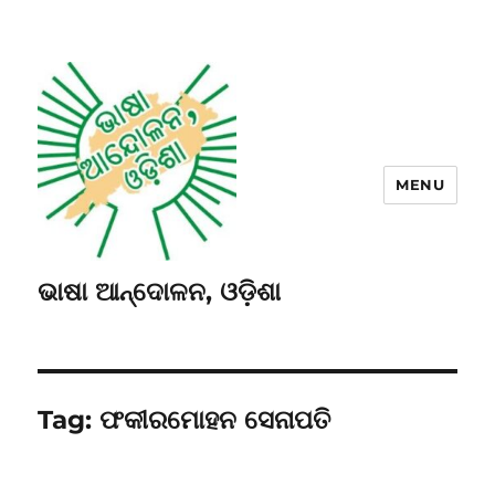
MENU
ଭାଷା ଆନ୍ଦୋଳନ, ଓଡ଼ିଶା
Tag:
ଫକୀରମୋହନ ସେନାପତି