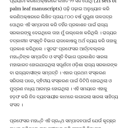
ପ୍ରାୟତଃ କରଣିଅକ୍ଷରରେ ଲିଖିତ ୨୨ ସଜ ପୋଥି (21 sets of
palm leaf manuscripts) ପଢ଼ି ପଢ଼ାଇ ଅନୁଧ୍ୟାନ କରି
କରଣିଅକ୍ଷରରେ ଲିଖିତ ପ୍ତାୟ ୮୦୦ ବର୍ଷ ପୁରୁଣା ତାଳପତ୍ର
ପୋଥିର ଏହି ସମ୍ପାଦନା କରି ତହିଁର ପ୍ରକାଶନ ପାଇଁ ରାଜ୍ୟ
ସରକାରଙ୍କୁ ଦେଇଥିଲେ ତାହା ମୁଁ ଉଲ୍ଲେଖ କରିଥିଲି । ରାଜ୍ୟର
ତତ୍କାଳୀନ ସଂସ୍କୃତି ବିଭାଗ ରାଜକୋଷରୁ ଅର୍ଥ ବ୍ୟୟ କରି ତାହାକୁ
ପ୍ରକାଶ କରିଥିଲେ । ସୁତରାଂ ପ୍ରଫେସର ଆର୍ତ୍ତବଲ୍ଲଭ
ମହାନ୍ତିଙ୍କ ସମ୍ପାଦିତ ଓ ସଂସୃତି ବିଭାଗ ପ୍ରକାଶିତ ସାରଳା
ମହାଭାରତ ହୋଇଯାଇଥିଲା ସପୂର୍ଣତଃ ଓଡ଼ିଶା ରାଜ୍ୟ ସରକାରଙ୍କ
ବା ରାଜ୍ୟବାସୀଙ୍କ ସମ୍ପତ୍ତି । ଏହାର ପ୍ରଥମ ସଂସ୍କରଣ
ସରିଗଲା ପରେ, ଦ୍ଵିତୀୟ ସଂସ୍କରଣ ପାଇଁ ଡିଟିପି ହୋଇଥିଲା ଓ
ମୁଦ୍ରଣ ମଧ୍ୟ ଆରମ୍ଭ ହୋଇଥିଲା । ଏହି ସମୟରେ ଏହାକୁ
ହଡ଼ଫ କରି ନିଜ ବ୍ୟବସାୟୀକ କାମରେ ଲଗାଇଲା ସାରଳା ସାହିତ୍ୟ
ସଂସଦ ।
ପ୍ରଫେସର ମହାନ୍ତି ଏହି ଗ୍ରନ୍ଥ ସମ୍ପାଦନପାଇଁ ଯେଉଁ କୃଚ୍ଛ୍ର