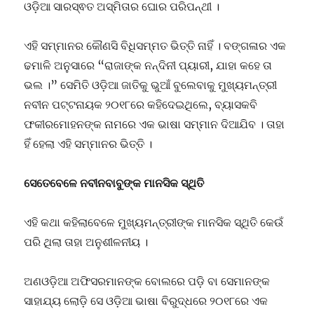
ଓଡ଼ିଆ ସାରସ୍ଵତ ଅସ୍ମିତାର ଘୋର ପରିପନ୍ଥୀ ।
ଏହି ସମ୍ମାନର କୌଣସି ବିଧିସମ୍ମତ ଭିତ୍ତି ନାହିଁ । ବଙ୍ଗଳାର ଏକ
ଢମାଳି ଅନୁସାରେ “ରାଜାଙ୍କ ନନ୍ଦିନୀ ପ୍ୟାରୀ, ଯାହା କହେ ତା
ଭଲ ।” ସେମିତି ଓଡ଼ିଆ ଜାତିକୁ ଭୁଆଁ ବୁଲେବାକୁ ମୁଖ୍ୟମନ୍ତ୍ରୀ
ନବୀନ ପଟ୍ଟନାୟକ ୨୦୧୮ରେ କହିଦେଇଥିଲେ, ବ୍ୟାସକବି
ଫକୀରମୋହନଙ୍କ ନାମରେ ଏକ ଭାଷା ସମ୍ମାନ ଦିଆଯିବ । ତାହା
ହିଁ ହେଲା ଏହି ସମ୍ମାନର ଭିତ୍ତି ।
ସେତେବେଳେ ନବୀନବାବୁଙ୍କ ମାନସିକ ସ୍ଥିତି
ଏହି କଥା କହିଲାବେଳେ ମୁଖ୍ୟମନ୍ତ୍ରୀଙ୍କ ମାନସିକ ସ୍ଥିତି କେଉଁ
ପରି ଥିଲା ତାହା ଅନୁଶୀଳନୀୟ ।
ଅଣଓଡ଼ିଆ ଅଫିସରମାନଙ୍କ ବୋଲରେ ପଡ଼ି ବା ସେମାନଙ୍କ
ସାହାଯ୍ୟ ଲୋଡ଼ି ସେ ଓଡ଼ିଆ ଭାଷା ବିରୁଦ୍ଧରେ ୨୦୧୮ରେ ଏକ