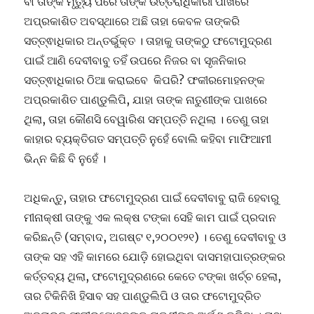
ବା ତାଙ୍କ ମୃତ୍ୟୁ ପରେ ତାଙ୍କ ଉତ୍ତରାଧିକାରୀ ପାଖରେ
ଅପ୍ରକାଶିତ ଅବସ୍ଥାରେ ଅଛି ତାହା କେବଳ ତାଙ୍କରି
ସତ୍ତ୍ଵାଧିକାର ଅନ୍ତର୍ଭୁକ୍ତ । ତାହାକୁ ତାଙ୍କଠୁ ଫଟୋମୁଦ୍ରଣ
ପାଇଁ ଆଣି ଦେବୀବାବୁ ତହିଁ ଉପରେ ନିଜର ବା ସୃଜନିକାର
ସତ୍ତ୍ଵାଧିକାର ଠିଆ କରାଇବେ କିପରି? ଫକୀରମୋହନଙ୍କ
ଅପ୍ରକାଶିତ ପାଣ୍ଡୁଲିପି, ଯାହା ତାଙ୍କ ନାତୁଣୀଙ୍କ ପାଖରେ
ଥିଲା, ତାହା କୌଣସି ବେୱାରିଶ ସମ୍ପତ୍ତି ନଥିଲା । ତେଣୁ ତାହା
କାହାର ବ୍ୟକ୍ତିଗତ ସମ୍ପତ୍ତି ନୁହେଁ ବୋଲି କହିବା ମାଫିଆମୀ
ଭିନ୍ନ କିଛି ବି ନୁହେଁ ।
ଅଧିକନ୍ତୁ, ତାହାର ଫଟୋମୁଦ୍ରଣ ପାଇଁ ଦେବୀବାବୁ ରାଜି ହେବାରୁ
ମୀନାକ୍ଷୀ ତାଙ୍କୁ ଏକ ଲକ୍ଷ ଟଙ୍କା ସେହି କାମ ପାଇଁ ପ୍ରଦାନ
କରିଛନ୍ତି (ସମ୍ବାଦ, ଅଗଷ୍ଟ ୧,୨୦୦୧୨୧) । ତେଣୁ ଦେବୀବାବୁ ଓ
ତାଙ୍କ ସହ ଏହି କାମରେ ଯୋଡ଼ି ହୋଇଥିବା ଦାସମହାପାତ୍ରଙ୍କର
କର୍ତ୍ତବ୍ୟ ଥିଲା, ଫଟୋମୁଦ୍ରଣରେ କେତେ ଟଙ୍କା ଖର୍ଚ୍ଚ ହେଲା,
ତାର ଟିକିନିଖି ହିସାବ ସହ ପାଣ୍ଡୁଲିପି ଓ ତାର ଫଟୋମୁଦ୍ରିତ