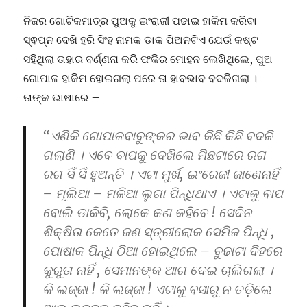
ନିଜର ଗୋଟିକମାତ୍ର ପୁଅକୁ ଇଂରାଜୀ ପଢାଇ ହାକିମ କରିବା
ସ୍ଵପ୍ନ ଦେଖି ହରି ସିଂହ ନାମକ ଡାକ ପିଅନଟିଏ ଯେଉଁ କଷ୍ଟ
ସହିଥିଲା ତାହାର ବର୍ଣ୍ଣନା କରି ଫକିର ମୋହନ ଲେଖିଥିଲେ, ପୁଅ
ଗୋପାଳ ହାକିମ ହୋଇଗଲା ପରେ ତା ହାବଭାବ ବଦଳିଗଲା ।
ତାଙ୍କ ଭାଷାରେ –
“ଏଣିକି ଗୋପାଳବାବୁଙ୍କର ଭାବ କିଛି କିଛି ବଦଳି
ଗଲାଣି । ଏବେ ବାପକୁ ଦେଖିଲେ ମିଛଟାରେ ରଗ
ରଗ ସିଁ ସିଁ ହୁଅନ୍ତି । ଏଟା ମୁର୍ଖ, ଇଂରେଜୀ ଜାଣେନାହିଁ
– ମୂଲିଆ – ମଳିଆ ଲୁଗା ପିନ୍ଧିଥାଏ । ଏଟାକୁ ବାପ
ବୋଲି ଡାକିବି, ଲୋକେ କଣ କହିବେ ! ସେଦିନ
ଶିକ୍ଷିତା କେତେ ଜଣ ସ୍ତ୍ରୀଲୋକ ସେମିଜ ପିନ୍ଧି ,
ପୋଷାକ ପିନ୍ଧି ଠିଆ ହୋଇଥିଲେ – ବୁଢାଟା ଦିହରେ
କୁରୁତା ନାହିଁ , ସେମାନଙ୍କ ଆଗ ଦେଇ ଚାଲିଗଲା ।
କି ଲଜ୍ଜା ! କି ଲଜ୍ଜା ! ଏଟାକୁ ବସାରୁ ନ ତଡ଼ିଲେ