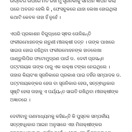
ଉଦ୍ବେଗ ଉପରେ ମତ ରଖି ମୁଁ ସୃଜନିକାକୁ ସମର୍ଥନ ଜ୍ଞାପନ କଲା
ପରେ ଅବଗତ ହେଲି କି , ଫେସବୁକରେ ଯାହା ଲେଖା ହୋଇଥିଲା
କଥାଟି କେବଳ ତାହା ହିଁ ନୁହେଁ ।
ଏପରି ପ୍ରକାଶନ ବିରୁଦ୍ଧରେ ସ୍ଵର ତୋଳିଛନ୍ତି
ଫକୀରମୋହନଙ୍କ ନାତୁଣୀ ମୀନାକ୍ଷୀ ଦତ୍ତ । ତାଙ୍କ ପାଖରେ
ସାଇତା ହୋଇ ରହିଥିବା ଫକୀରମୋହନଙ୍କ ହାତଲେଖା
ପାଣ୍ଡୁଲିପିର ଫଟୋମୁଦ୍ରଣ ପାଇଁ ଡ. ଦେବୀ ପ୍ରସନ୍ନ
ପଟ୍ଟନାୟକ ତାଙ୍କ ଠାରୁ ଏକ ଲକ୍ଷ ଟଙ୍କା ନେଇଥିଲେ ।
ତାହାର କିୟଦଂଶ ସୃଜନିକାରେ ପ୍ରକାଶ ପାଇ ତହିଁର ସମ୍ପାଦକ ଡ.
ପଟ୍ଟନାୟକଙ୍କର ହେଉ ବା ସୃଜନିକାର ହେଉ, ସତ୍ତ୍ଵାଧିକାର
ସୃଷ୍ଟି ହେଲା ତାହାକୁ ଏ ପର୍ଯ୍ୟନ୍ତ ସାଇତି ରଖିଥିବା ମୀନାକ୍ଷୀଙ୍କ
ଅଜ୍ଞାତରେ ।
ଦେବୀବାବୁ ଗଣମାଧ୍ୟମକୁ କହିଛନ୍ତି କି ପୁସ୍ତକ ସମ୍ପର୍କୀୟ
ସତ୍ତ୍ଵାଧିକାର ଆଇନ ଅନୁସାରେ ଏହା ମିନାକ୍ଷୀଙ୍କର