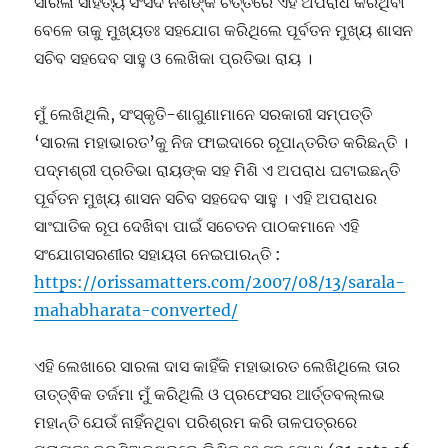
ସାରଳା ସାହିତ୍ୟ ସଂସଦ ନିଶଙ୍କ ଚିତ୍ତରେ ଏହି ଅପରାଧ କରିଥିବା
ବେଳେ ତାକୁ ମୁଖ୍ୟତଃ ସହଯୋଗ କରିଥିଲେ ପୂର୍ବତନ ମୁଖ୍ୟ ଶାସନ
ସଚିବ ସହଦେବ ସାହୁ ଓ ଲେଖିକା ପ୍ରତିଭା ରାୟ ।
ମୁଁ ଲେଖିଥିଲି, ସଂସ୍କୃତି-ଶାଗୁଣାମାନେ ସରକାରୀ ସମ୍ପତ୍ତି
‘ସାରଳା ମହାଭାରତ’କୁ ନିଜ ଫାଇଦାରେ ରୂପାନ୍ତରିତ କରିଛନ୍ତି ।
ପଦ୍ମଶ୍ରୀ ପ୍ରତିଭା ରାୟଙ୍କ ସହ ମିଶି ଏ ଅପରାଧ ଘଟାଇଛନ୍ତି
ପୂର୍ବତନ ମୁଖ୍ୟ ଶାସନ ସଚିବ ସହଦେବ ସାହୁ । ଏହି ଅପରାଧର
ସାଂଘାତିକ ରୂପ ଦେଖିବା ପାଇଁ ସଚେତନ ପାଠକମାନେ ଏହି
ସଂଯୋଗସରଣୀର ସହାୟତା ନେଇପାରନ୍ତି :
https://orissamatters.com/2007/08/13/sarala-
mahabharata-converted/
ଏହି ଲେଖାରେ ସାରଳା ଦାସ କାହିଁକି ମହାଭାରତ ଲେଖିଥିଲେ ତାର
ତାତ୍ତ୍ଵିକ ତର୍ଜମା ମୁଁ କରିଥିଲି ଓ ପ୍ରଫେସର ଆର୍ତ୍ତବଲ୍ଲଭ
ମହାନ୍ତି ଯେଉଁ ନାହିଁନଥିବା ପରିଶ୍ରମ କରି ତାଳପତ୍ରରେ