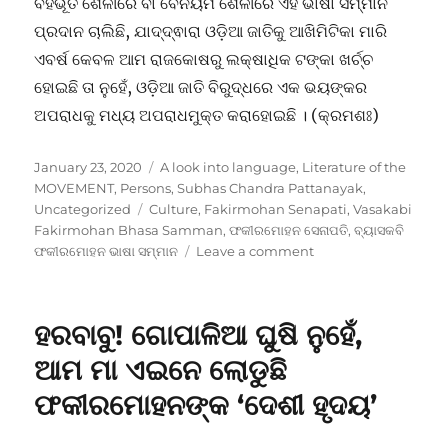
ବହିର୍ଭୂତ ଶୈଳୀରେ ବା ବେନିୟମ ଶୈଳୀରେ ଏହି ଭାଷା ସମ୍ମାନ
ପ୍ରଦାନ ଚାଲିଛି, ଯାଦ୍ଦ୍ଵାରା ଓଡ଼ିଆ ଜାତିକୁ ଆଖିମିଟିକା ମାରି
ଏବର୍ଷ କେବଳ ଆମ ରାଜକୋଷରୁ ଲକ୍ଷାଧିକ ଟଙ୍କା ଖର୍ଚ୍ଚ
ହୋଇଛି ତା ନୁହେଁ, ଓଡ଼ିଆ ଜାତି ବିରୁଦ୍ଧରେ ଏକ ଭୟଙ୍କର
ଅପରାଧକୁ ମଧ୍ୟ ଅପରାଧମୁକ୍ତ କରାହୋଇଛି । (କ୍ରମଶଃ)
Posted
Categories
January 23, 2020
A look into language
,
Literature of the
on
MOVEMENT
,
Persons
,
Subhas Chandra Pattanayak
,
Tags
Uncategorized
Culture
,
Fakirmohan Senapati
,
Vasakabi
Fakirmohan Bhasa Samman
,
ଫକୀରମୋହନ ସେନାପତି
,
ବ୍ୟାସକବି
on
ଫକୀରମୋହନ ଭାଷା ସମ୍ମାନ
Leave a comment
ଭାଷାବଲୋକନ//
ଭାଷାଦ୍ରୋହୀଙ୍କୁ
ଭାଷା
ହରବାବୁ! ଗୋପାଳିଆ ଘୁଷି ନୁହେଁ,
ନାମରେ
ସମ୍ମାନ
ଆମ ମା ଏଇନେ ଲୋଡୁଛି
ପ୍ରଦାନ:
ଫକୀରମୋହନଙ୍କ ‘ଦେଶୀ ହୃଦୟ’
ଭାଗ
-୧