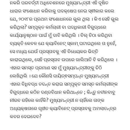
ନକରି ପରବର୍ତ୍ତୀ ଅଧିବେଶନରେ ମୁଖ୍ୟମନ୍ତ୍ରୀ ଏହି ଦୂଷିତ
ଧାରାର ସଂଶୋଧନ କରିବାକୁ ପଦକ୍ଷେପ ନେଇ ସ୍ଵୀକାର କଲେ
ଯେ, ୨୦୧୮ର ପ୍ରଥମ ସଂଶୋଧନରେ ଭୁଲ ଥିଲା । କିଏ ସେହି ଭୁଲ
କରିଥିଲା? ସମ୍ପୃକ୍ତ କର୍ମଚାରୀ ବା ପଦଧିକାରୀ ବିରୁଦ୍ଧରେ
କାର୍ଯ୍ୟାନୁଷ୍ଠାନ ପାଇଁ ମୁଁ ଦାବି କରିଥିଲି । ବିଲ୍ ଚିଠା କରିଥିବା
ବ୍ୟକ୍ତି କେବଳ ଯେ କ୍ୟାବିନେଟ୍ ସ୍କାମ୍ ଘଟାଇଥିଲେ ତା ନୁହେଁ,
ସେ ମଧ୍ୟ ଯେଉଁ ପ୍ରସ୍ତାବକୁ ଏହି ବିଧେୟକର ଭିତ୍ତି
କାରାଇଥିଲେ, ସେହି ପ୍ରସ୍ତାବ ଉପରେ ଜାଲିଆତି ବି କରିଥିଲେ ।
ଏହାର ସମସ୍ତ ପ୍ରମାଣ ସହ ମୁଁ ମୁଖ୍ୟମନ୍ତ୍ରୀଙ୍କୁ ଚିଠି
ଲେଖିଥିଲି । ଯେ କୌଣସି ଦାୟିତ୍ଵସମ୍ପନ୍ନ ମୁଖ୍ୟମନ୍ତ୍ରୀ
ଏହାର ବିଧିବଦ୍ଧ ତଦନ୍ତ କରାଇ ସମ୍ପୃକ୍ତ ସମସ୍ତ କର୍ମଚାରୀଙ୍କ
ବିରୁଦ୍ଧରେ କଠିନ ଦଣ୍ଡବିଧାନ କରିଥାନ୍ତେ ; କିନ୍ତୁ ନବୀନବାବୁ
ନୀରବ ରହିଲେ କାହିଁକି? ମୁଖ୍ୟମନ୍ତ୍ରୀ ନ ଚାହିଁଲେ ତାଙ୍କ
ଅଧ୍ୟକ୍ଷତାରେ ଗୃହୀତ କ୍ୟାବିନେଟ୍ ପ୍ରସ୍ତାବକୁ ଅମଲାତନ୍ତ୍ର
କବର ଦେଇଦେବ?