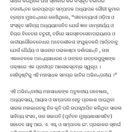
ସାଧନା କରିଥିଲେ ତାହା ସ୍ଵୀକାର କରି ସଂସ୍କୃତି ବିଭାଗର
ତଦାନୀନ୍ତନ ଭାରପ୍ରାପ୍ତ ସମ୍ପାଦକ ଅଧ୍ୟାପକ ଗୌରୀ କୁମାର
ବ୍ରହ୍ମା ମୁଖବନ୍ଧରେ ଲେଖିଥିଲେ, “ଜୀବନବ୍ୟାପୀ ଓଡ଼ିଆ ଓ
ସଂସ୍କୃତ ସାହିତ୍ୟ ଅଧ୍ୟୟନଜନିତ ଯେଉଁ ଜ୍ଞାନ ଗାମ୍ଭୀର୍ଯ୍ୟ ଓ
ବିଚାର ବିବେଚନା ଚତୁରୀ, ତହିଁରେ ସାରସ୍ଵତସେବାପରାୟଣତା ଓ
ଜାତୀୟଗୌରବବୋଧର ଅବେଗଶୀଳତା ସଂଯୁକ୍ତକରି ଆର୍ତ୍ତବାବୁ
ଯେଉଁ ଧୈର୍ଯ୍ୟ ଓ ସାଧନାର ପରାକାଷ୍ଠା ଦର୍ଶାଇଛନ୍ତି , ତାହା
ଏକାବେଳକେ ଅନନ୍ୟସାଧରଣ ଓ ତାଙ୍କର ଉତ୍ତରପୁରୁଷଙ୍କ
ପକ୍ଷରେ ଏକ ପ୍ରଦୀପ୍ତ ଆଲୋକସ୍ତମ୍ଭ ସ୍ୱରୂପ ।
ସେହିଦୃଷ୍ଟିରୁ ଏହି ମହାସାଧକ ସମଗ୍ର ଜାତିର ଅଭିନନ୍ଦନୀୟ ।“
ଏହି ଅଭିନନ୍ଦନୀୟ ମହାସାଧକଙ୍କ ଅତୁଳନୀୟ ଗବେଷଣା,
ଅଧ୍ୟବସାୟ, ଆୟାସ ଓ ସମ୍ପାଦନା ହେତୁ ପ୍ରକାଶ ପାଇଥିବା
ସାରଳା ମହାଭାରତକୁ ନିଜ କୃତି ପରି ଉପସ୍ଥାପିତ କରିଥିବା ସାରଳା
ସାହିତ୍ୟ ସଂସଦ, ତାର ସଭାପତି (ପୂର୍ବତନ ମୁଖ୍ୟଶାସନସଚିବ)
ସହଦେବ ସାହୁ ଆଇ. ଏ. ଏସ୍. ଓ ସମ୍ପାଦକ ଇଂ. ପ୍ରଭାକର ସ୍ଵାଇଁ