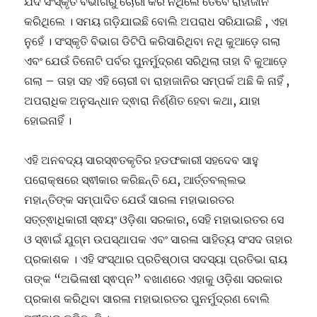
ଯଦି ସଂସ୍କୃତି ବିଭାଗରୁ ଚୋରୀ କରି ନଥିଲେ ତେବେ ରାହାଜାନି
କରିଥିଲେ । ସମୟ ଗଡ଼ିଯାଇଛି ବୋଲି ଅପରାଧ ସରିଯାଇଛି , ଏହା
ନୁହେଁ । ସଂସ୍କୃତି ବିଭାଗ ଡିଟିପି କରିସାରିଥିବା ନଥି କୁଆଡ଼େ ଗଲା
ଏବଂ ଯେଉଁ ତିନୋଟି ପର୍ବର ପୁନର୍ମୁଦ୍ରଣ ସରିଥିଲା ତାହା ବି କୁଆଡ଼େ
ଗଲା – ତାହା ସହ ଏହି ଚୋରୀ ବା ରାହାଜାନିର ସମ୍ପର୍କ ଅଛି କି ନାହିଁ ,
ଅପରାଧିକ ଅନୁସନ୍ଧାନ ଦ୍ଵାରା ନିର୍ଣ୍ଣିତ ହେବା କଥା, ଯାହା
ହୋଇନାହିଁ ।
ଏହି ଅନବଦ୍ୟ ସାରସ୍ଵତକୃତିର ହଡଫକାରୀ ସହଦେବ ସାହୁ
ପରୋକ୍ଷରେ ସ୍ଵୀକାର କରିଛନ୍ତି ଯେ, ଆର୍ତ୍ତବଲ୍ଲଭ
ମହାନ୍ତିଙ୍କ ସମ୍ପାଦିତ ଯେଉଁ ସାରଳା ମହାଭାରତର
ସତ୍ତ୍ଵାଧିକାରୀ ସ୍ଵୟଂ ଓଡ଼ିଶା ସରକାର, ସେହି ମହାଭାରତର ସେ
ଓ ସ୍ଵାଇଁ ଯୁଗ୍ମ ଉପସ୍ଥାପକ ଏବଂ ସାରଳା ସାହିତ୍ୟ ସଂସଦ ତାହାର
ପ୍ରକାଶକ । ଏହି ସଂସ୍ଥାର ପ୍ରତିଷ୍ଠାତା ସଦସ୍ୟା ପ୍ରତିଭା ରାୟ
ତାଙ୍କ “ଅଭିଳାଷୀ ସ୍ଵପ୍ନ” ବଖାଣରେ ଏହାକୁ ଓଡ଼ିଶା ସରକାର
ପ୍ରକାଶ କରିଥିବା ସାରଳା ମହାଭାରତର ପୁନର୍ମୁଦ୍ରଣ ବୋଲି