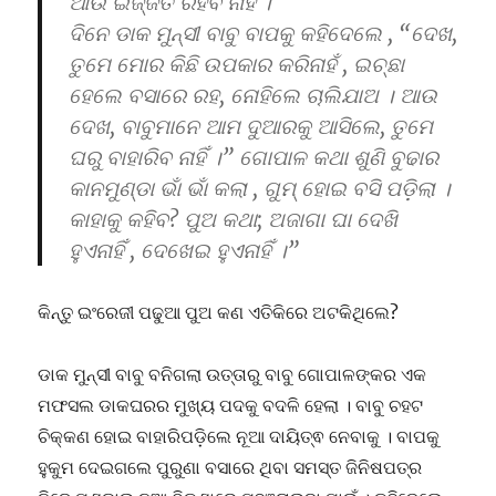
ଆଉ ଇଜ୍ଜତ ରହିବ ନାହିଁ ।
ଦିନେ ଡାକ ମୁନ୍ସୀ ବାବୁ ବାପକୁ କହିଦେଲେ , “ଦେଖ,
ତୁମେ ମୋର କିଛି ଉପକାର କରିନାହଁ , ଇଚ୍ଛା
ହେଲେ ବସାରେ ରହ, ନୋହିଲେ ଚାଲିଯାଅ । ଆଉ
ଦେଖ, ବାବୁମାନେ ଆମ ଦୁଆରକୁ ଆସିଲେ, ତୁମେ
ଘରୁ ବାହାରିବ ନାହିଁ ।” ଗୋପାଳ କଥା ଶୁଣି ବୁଢାର
କାନମୁଣ୍ଡା ଭାଁ ଭାଁ କଲା , ଗୁମ୍ ହୋଇ ବସି ପଡ଼ିଲା ।
କାହାକୁ କହିବ? ପୁଅ କଥା; ଅଜାଗା ଘା ଦେଖି
ହୁଏନାହିଁ , ଦେଖେଇ ହୁଏନାହିଁ ।”
କିନ୍ତୁ ଇଂରେଜୀ ପଢୁଆ ପୁଅ କଣ ଏତିକିରେ ଅଟକିଥିଲେ?
ଡାକ ମୁନ୍ସୀ ବାବୁ ବନିଗଲା ଉତ୍ତାରୁ ବାବୁ ଗୋପାଳଙ୍କର ଏକ
ମଫସଲ ଡାକଘରର ମୁଖ୍ୟ ପଦକୁ ବଦଳି ହେଲା । ବାବୁ ଚହଟ
ଚିକ୍କଣ ହୋଇ ବାହାରିପଡ଼ିଲେ ନୂଆ ଦାୟିତ୍ଵ ନେବାକୁ । ବାପକୁ
ହୁକୁମ ଦେଇଗଲେ ପୁରୁଣା ବସାରେ ଥିବା ସମସ୍ତ ଜିନିଷପତ୍ର