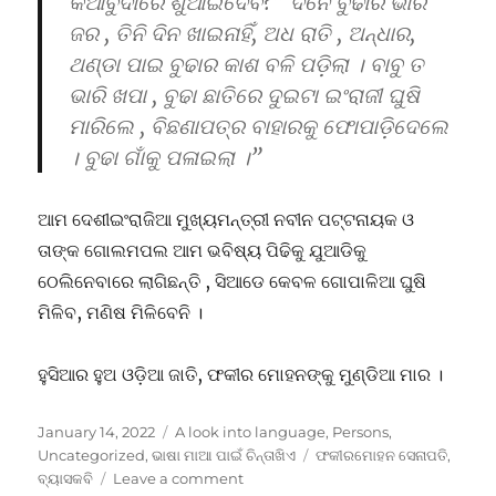
କିଆବୁଦାରେ ଶୁଆଇଦେବି?” ଦିନେ ବୁଢାର ଭାରି
ଜର , ତିନି ଦିନ ଖାଇନାହିଁ, ଅଧ ରାତି , ଅନ୍ଧାର,
ଥଣ୍ଡା ପାଇ ବୁଢାର କାଶ ବଳି ପଡ଼ିଲା । ବାବୁ ତ
ଭାରି ଖପା , ବୁଢା ଛାତିରେ ଦୁଇଟା ଇଂରାଜୀ ଘୁଷି
ମାରିଲେ , ବିଛଣାପତ୍ର ବାହାରକୁ ଫୋପାଡ଼ିଦେଲେ
। ବୁଢା ଗାଁକୁ ପଳାଇଲା ।”
ଆମ ଦେଶୀଇଂରାଜିଆ ମୁଖ୍ୟମନ୍ତ୍ରୀ ନବୀନ ପଟ୍ଟନାୟକ ଓ
ତାଙ୍କ ଗୋଲମପଲ ଆମ ଭବିଷ୍ୟ ପିଢିକୁ ଯୁଆଡିକୁ
ଠେଲିନେବାରେ ଲାଗିଛନ୍ତି , ସିଆଡେ କେବଳ ଗୋପାଳିଆ ଘୁଷି
ମିଳିବ, ମଣିଷ ମିଳିବେନି ।
ହୁସିଆର ହୁଅ ଓଡ଼ିଆ ଜାତି, ଫକୀର ମୋହନଙ୍କୁ ମୁଣ୍ଡିଆ ମାର ।
Posted
Categories
January 14, 2022
A look into language
,
Persons
,
on
Tags
Uncategorized
,
ଭାଷା ମାଆ ପାଇଁ ଚିନ୍ତାଖିଏ
ଫକୀରମୋହନ ସେନାପତି
,
on
ବ୍ୟାସକବି
Leave a comment