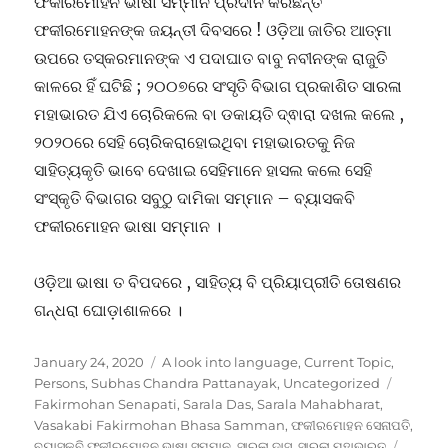
ଫକୀରମୋହନ ଭାଷା ସମ୍ମାନ ପ୍ରଦାନ କରିଛନ୍ତି
ଫକୀରମୋହନଙ୍କ ଜୟନ୍ତୀ ଦିବସରେ ! ଓଡ଼ିଆ ଜାତିର ଆତ୍ମା
ଉପରେ ତସ୍କରମାନଙ୍କ ଏ ପଦାଘାତ ବାବୁ ନବୀନଙ୍କ ରାଜୁତି
କାଳରେ ହିଁ ଘଟିଛି ; ୨୦୦୭ରେ ସଂସୃତି ବିଭାଗ ପ୍ରକାଶିତ ସାରଳା
ମହାଭାରତ ଯିଏ ଚୋରିକଲେ ବା ଡକାୟତି ଦ୍ଵାରା ଦଖଲ କଲେ ,
୨୦୨୦ରେ ସେହି ଚୋରିକରାହୋଇଥିବା ମହାଭାରତକୁ ନିଜ
ସାହିତ୍ୟକୃତି ଭାବେ ଦେଖାଇ ସେହିମାନେ ହାସଲ କଲେ ସେହି
ସଂସ୍କୃତି ବିଭାଗର ସବୁଠୁ ଦାମିକା ସମ୍ମାନ – ବ୍ୟାସକବି
ଫକୀରମୋହନ ଭାଷା ସମ୍ମାନ ।
ଓଡ଼ିଆ ଭାଷା ତ ବିପଦରେ , ସାହିତ୍ୟ ବି ପ୍ରିୟାପ୍ରୀତି ତୋଷଣର
ଗନ୍ଧରା ଘୋଡ଼ାଶାଳରେ ।
Posted
Categories
January 24, 2020
A look into language
,
Current Topic
,
on
Tags
Persons
,
Subhas Chandra Pattanayak
,
Uncategorized
Fakirmohan Senapati
,
Sarala Das
,
Sarala Mahabharat
,
Vasakabi Fakirmohan Bhasa Samman
,
ଫକୀରମୋହନ ସେନାପତି
,
ବ୍ୟାସକବି ଫକୀରମୋହନ ଭାଷା ସମ୍ମାନ
,
ସାରଳା ଦାସ
,
ସାରଳା ମହାଭାରତ