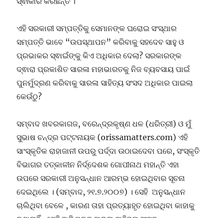
ସ୍ଵୀକାର କରିଛନ୍ତି ।
ଏହି ସରକାରୀ ସମ୍ପତ୍ତିକୁ ସେମାନଙ୍କ ଘରୋଇ ସଂସ୍ଥାର
ସମ୍ପତ୍ତି ଭାବେ “ଉପସ୍ଥାପନ” କରିବାକୁ ସହଦେବ ସାହୁ ଓ
ପ୍ରଭାକର ସ୍ଵାଇଁଙ୍କୁ କିଏ ଅଧିକାର ଦେଲା? ସରକାରଙ୍କ
ଦ୍ଵାରା ପ୍ରକାଶିତ ସାରଳା ମହାଭାରତକୁ ନିଜ ବ୍ୟବସାୟ ପାଇଁ
ପୁନର୍ମୁଦ୍ରଣ କରିବାକୁ ସାରଳା ସାହିତ୍ୟ ସଂସଦ ଅଧିକାର ପାଇଲା
କେଉଁଠୁ?
ସମ୍ବାଦ ଖବରକାଗଜ, ବରେନ୍ଦ୍ରକୃଷ୍ଣ ଧଳ (ଧରିତ୍ରୀ) ଓ ମୁଁ
ସୁଭାଷ ଚନ୍ଦ୍ର ପଟ୍ଟନାୟକ (orissamatters.com) ଏହି
ସାଂସ୍କୃତିକ ରାହାଜାନୀ ଉପରୁ ପର୍ଦ୍ଦା ଉଠାଇଦେବା ପରେ, ସଂସ୍କୃତି
ବିଭାଗର ତତ୍କାଳୀନ ନିର୍ଦ୍ଦେଶକ ଗୋପୀନାଥ ମହାନ୍ତି ଏହା
ଉପରେ ସରକାରୀ ଅନୁସନ୍ଧାନ ଆରମ୍ଭ ହୋଇଥିବାର ସୂଚନା
ଦେଇଥିଲେ । (ସମ୍ବାଦ, ୨୧.୭.୨୦୦୭) । ସେହି ଅନୁସନ୍ଧାନ
ଚାଲିଥିବା ବେଳେ , କାରଣ ତାହା ପ୍ରତ୍ୟାହୃତ ହୋଇଥିବା କାହାକୁ