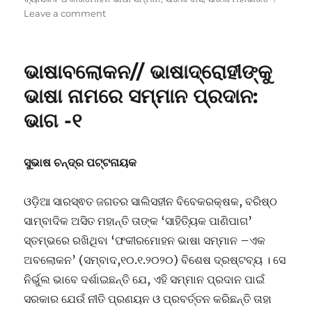
on
Leave a comment
ଭାଷାବଲୋକନ//
ଭାଷାଦ୍ରୋହୀଙ୍କୁ
ଭାଷା
ଭାଷାବଲୋକନ// ଭାଷାଦ୍ରୋହୀଙ୍କୁ
ନାମରେ
ସମ୍ମାନ
ଭାଷା ନାମରେ ସମ୍ମାନ ପ୍ରଦାନ:
ପ୍ରଦାନ:
ଭାଗ -୧
ଭାଗ
-୨
ସୁଭାଷ ଚନ୍ଦ୍ର ପଟ୍ଟନାୟକ
ଓଡ଼ିଆ ସାରସ୍ଵତ ଜଗତର ସାଲିସହୀନ ବିବେକରକ୍ଷକ, ବରିଷ୍ଠ
ସାମ୍ବାଦିକ ଅସିତ ମହାନ୍ତି ତାଙ୍କ ‘ସାହିତ୍ୟିକ ପାଣିପାଗ’
ସ୍ତମ୍ଭରେ ରଖିଥିବା ‘ଫକୀରମୋହନ ଭାଷା ସମ୍ମାନ –ଏକ
ଅବଲୋକନ’ (ସମ୍ବାଦ,୧୦.୧.୨୦୨୦) ବିଶେଷ ଦ୍ରଷ୍ଟବ୍ୟ । ସେ
ନିର୍ଭୁଲ ଭାବେ ଦର୍ଶାଇଛନ୍ତି ଯେ, ଏହି ସମ୍ମାନ ପ୍ରଦାନ ପାଇଁ
ସରକାର ଯେଉଁ ନୀତି ପ୍ରଣୟନ ଓ ପ୍ରବର୍ତ୍ତନ କରିଛନ୍ତି ତାହା