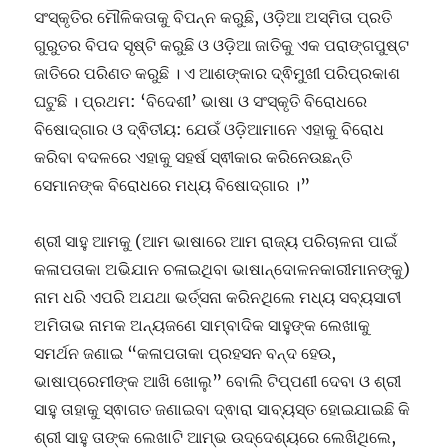
ସଂସ୍କୃତିର ମୌଳିକତାକୁ ବିପନ୍ନ କରୁଛି, ଓଡ଼ିଆ ଅସ୍ମିତା ପ୍ରତି
ଗୁରୁତର ବିପଦ ସୃଷ୍ଟି କରୁଛି ଓ ଓଡ଼ିଆ ଜାତିକୁ ଏକ ପରାଙ୍ଗପୁଷ୍ଟ
ଜାତିରେ ପରିଣତ କରୁଛି । ଏ ଆଶଙ୍କାର ଦ୍ଵିମୁଖୀ ପରିପ୍ରକାଶ
ଘଟୁଛି । ପ୍ରଥମ: ‘ବିଦେଶୀ’ ଭାଷା ଓ ସଂସ୍କୃତି ବିରୋଧରେ
ବିଷୋଦ୍ଗାର ଓ ଦ୍ଵିତୀୟ: ଯେଉଁ ଓଡ଼ିଆମାନେ ଏହାକୁ ବିରୋଧ
କରିବା ବଦଳରେ ଏହାକୁ ସହର୍ଷ ସ୍ଵୀକାର କରିନେଉଛନ୍ତି
ସେମାନଙ୍କ ବିରୋଧରେ ମଧ୍ୟ ବିଷୋଦ୍ଗାର ।”
ଶ୍ରୀ ସାହୁ ଆମକୁ (ଆମ ଭାଷାରେ ଆମ ରାଜ୍ୟ ପରିଚାଳନା ପାଇଁ
କଳାପତାକା ଅଭିଯାନ ଚଳାଇଥିବା ଭାଷାନ୍ଦୋଳନକାରୀମାନଙ୍କୁ)
ନାମ ଧରି ଏପରି ଅଯଥା ଭର୍ତ୍ସନା କରିନଥିଲେ ମଧ୍ୟ ସବ୍ୟସାଚୀ
ଅମିତାଭ ନାମକ ଅନ୍ୟଜଣେ ସାମ୍ବାଦିକ ସାହୁଙ୍କ ଲେଖାକୁ
ସମର୍ଥନ ଜଣାଇ “କଳାପତାକା ପ୍ରହସନ ବନ୍ଦ ହେଉ,
ଭାଷାପ୍ରେମୀଙ୍କ ଆଖି ଖୋଲୁ” ବୋଲି ଟିପ୍ପଣୀ ଦେବା ଓ ଶ୍ରୀ
ସାହୁ ତାହାକୁ ସ୍ଵାଗତ ଜଣାଇବା ଦ୍ଵାରା ସାବ୍ୟସ୍ତ ହୋଇଯାଇଛି କି
ଶ୍ରୀ ସାହୁ ତାଙ୍କ ଲେଖାଟି ଆମ୍ଭ ଉଦ୍ଦେଶ୍ୟରେ ଲେଖିଥିଲେ,