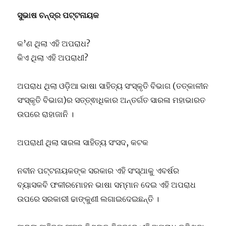
ବିରୁଦ୍ଧରେ
ଅଦାଲତରେ
ସୁଭାଷ ଚନ୍ଦ୍ର ପଟ୍ଟନାୟକ
ମାମଲା
କ’ଣ ଥିଲା ଏହି ଅପରାଧ?
କିଏ ଥିଲା ଏହି ଅପରାଧୀ?
ଅପରାଧ ଥିଲା ଓଡ଼ିଆ ଭାଷା ସାହିତ୍ୟ ସଂସ୍କୃତି ବିଭାଗ (ତତ୍କାଳୀନ
ସଂସ୍କୃତି ବିଭାଗ)ର ସତ୍ତ୍ଵାଧିକାର ଅନ୍ତର୍ଗତ ସାରଳା ମହାଭାରତ
ଉପରେ ରାହାଜାନି ।
ଅପରାଧୀ ଥିଲା ସାରଳା ସାହିତ୍ୟ ସଂସଦ, କଟକ
ନବୀନ ପଟ୍ଟନାୟକଙ୍କ ସରକାର ଏହି ସଂସ୍ଥାକୁ ଏବର୍ଷର
ବ୍ୟାସକବି ଫକୀରମୋହନ ଭାଷା ସମ୍ମାନ ଦେଇ ଏହି ଅପରାଧ
ଉପରେ ସରକାରୀ ଢାଙ୍କୁଣୀ ଲଗାଇଦେଇଛନ୍ତି ।