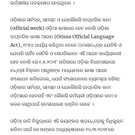
ଭର୍ତ୍ସନୀୟ ପଦକ୍ଷେପ ନେଇଥିଲେ ।
ଓଡ଼ିଶାର ସର୍ବତ୍ର, ସମସ୍ତ ଓ ଯେକୌଣସି ଦାପ୍ତରିକ କାମ
(official work) ଓଡ଼ିଆ ଭାଷାରେ ହେବ ବୋଲି ଓଡ଼ିଶା
ଦାପ୍ତରିକ ଭାଷା ଆଇନ (Orissa Official Language
Act), ୧୯୫୪ ଧାର୍ଯ୍ୟ କରିଥିବା ବେଳେ ଅମଲାତନ୍ତ୍ର ଯେତିକି ଓ
ଯେପରି ଚାହିଁବ ସେତିକି ଓ ସେପରିଭାବେ ଏହି ଆଇନ କାର୍ଯ୍ୟକାରୀ
ହେବ ବୋଲି ସେ ୧.୫.୨୦୧୮ ତାରିଖରେ ଓଡ଼ିଶା ବିଧାନସଭାରେ
ମନ୍ତ୍ରୀ ବିକ୍ରମ ଆରୁଖଙ୍କ ମାଧ୍ୟମରେ ଭାଷା ଆଇନ
ସଂଶୋଧନ କରିଦେଲେ, ଯେଉଁ ସଂଶୋଧନରେ ବ୍ୟବସ୍ଥା ରହିଲା:
ଓଡ଼ିଶାର ସର୍ବତ୍ର, ସମସ୍ତ ଓ ଯେକୌଣସି ଦାପ୍ତରିକ କାମ
ଓଡ଼ିଆରେ ହେବନାହିଁ ଏବଂ କୌଣସି କର୍ମଚାରୀ ଓଡ଼ିଆରେ କାମ ନ
କଲେ ସେଥିପାଇଁ ଜନସାଧାରଣ ଦଣ୍ଡିତ ହେବେ ।
ଓଡ଼ିଆ ଜାତି ବିରୁଦ୍ଧରେ ଏହି ଭୟଙ୍କର ଷଡ଼ଯନ୍ତ୍ରକୁ ବିଧିଭୁକ୍ତ
କରିବା ପାଇଁ ସେ ତାଙ୍କର ଅଧ୍ୟକ୍ଷତାରେ ୧୪.୩.୨୦୧୮ରେ