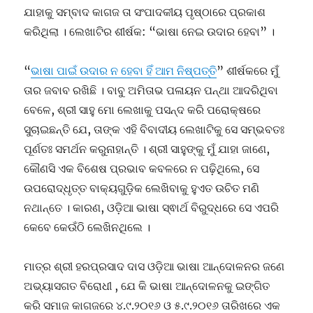
ଯାହାକୁ ସମ୍ବାଦ କାଗଜ ତା ସଂପାଦକୀୟ ପୃଷ୍ଠାରେ ପ୍ରକାଶ
କରିଥିଲା । ଲେଖାଟିର ଶୀର୍ଷକ: “ଭାଷା ନେଇ ଉଦାର ହେବା” ।
“
ଭାଷା ପାଇଁ ଉଦାର ନ ହେବା ହିଁ ଆମ ନିଷ୍ପତ୍ତି
” ଶୀର୍ଷକରେ ମୁଁ
ତାର ଜବାବ ରଖିଛି । ବାବୁ ଅମିତାଭ ପଳାୟନ ପନ୍ଥା ଆଦରିଥିବା
ବେଳେ, ଶ୍ରୀ ସାହୁ ମୋ ଲେଖାକୁ ପସନ୍ଦ କରି ପରୋକ୍ଷରେ
ସୁଚାଇଛନ୍ତି ଯେ, ତାଙ୍କ ଏହି ବିବାଦୀୟ ଲେଖାଟିକୁ ସେ ସମ୍ଭବତଃ
ପୂର୍ଣତଃ ସମର୍ଥନ କରୁନାହାନ୍ତି । ଶ୍ରୀ ସାହୁଙ୍କୁ ମୁଁ ଯାହା ଜାଣେ,
କୌଣସି ଏକ ବିଶେଷ ପ୍ରଭାବ କବଳରେ ନ ପଢ଼ିଥିଲେ, ସେ
ଉପରୋଦ୍ଧୃତ୍ତ ବାକ୍ୟଗୁଡ଼ିକ ଲେଖିବାକୁ ହୁଏତ ଉଚିତ ମଣି
ନଥାନ୍ତେ । କାରଣ, ଓଡ଼ିଆ ଭାଷା ସ୍ଵାର୍ଥ ବିରୁଦ୍ଧରେ ସେ ଏପରି
କେବେ କେଉଁଠି ଲେଖିନଥିଲେ ।
ମାତ୍ର ଶ୍ରୀ ହରପ୍ରସାଦ ଦାସ ଓଡ଼ିଆ ଭାଷା ଆନ୍ଦୋଳନର ଜଣେ
ଅଭ୍ୟାସଗତ ବିରୋଧୀ , ଯେ କି ଭାଷା ଆନ୍ଦୋଳନକୁ ଇଙ୍ଗିତ
କରି ସମାଜ କାଗଜରେ ୪.୯.୨୦୧୬ ଓ ୫.୯.୨୦୧୬ ତାରିଖରେ ଏକ