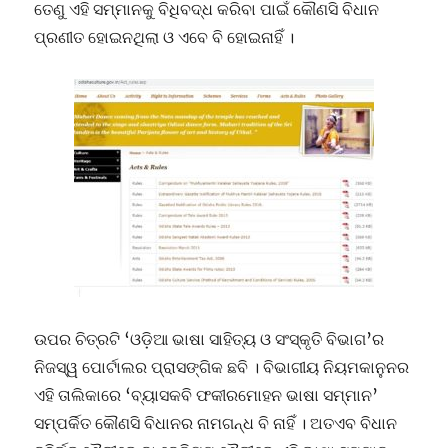
ତେଣୁ ଏହି ସମ୍ମାନକୁ ବିଧିବଦ୍ଧ କରିବା ପାଇଁ କୌଣସି ବିଧାନ
ପ୍ରଣୀତ ହୋଇନଥିଲା ଓ ଏବେ ବି ହୋଇନାହିଁ ।
ଉପର ଚିତ୍ରଟି ‘ଓଡ଼ିଆ ଭାଷା ସାହିତ୍ୟ ଓ ସଂସ୍କୃତି ବିଭାଗ’ର
ନିଜସ୍ୱ ପୋର୍ଟାଲର ପ୍ରାସଙ୍ଗିକ ଛବି । ବିଭାଗୀୟ ନିୟମକାନୁନର
ଏହି ତାଲିକାରେ ‘ବ୍ୟାସକବି ଫକୀରମୋହନ ଭାଷା ସମ୍ମାନ’
ସମ୍ପର୍କିତ କୌଣସି ବିଧାନର ନାମଗନ୍ଧ ବି ନାହିଁ । ଅତଏବ ବିଧାନ