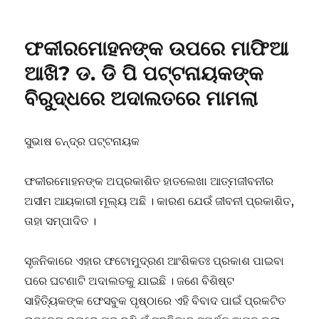
ନିଦ
ଭାଙ୍ଗ
ଓଡ଼ିଆ
ଫକୀରମୋହନଙ୍କ ଉପରେ ମାଫିଆ
ଜାତି,
ଫକିର
ଆଖି? ଡ. ଡି ପି ପଟ୍ଟନାୟକଙ୍କ
ମୋହନଙ୍କୁ
ବିରୁଦ୍ଧରେ ଅଦାଲତରେ ମାମଲା
ମୁଣ୍ଡିଆ
ମାର
ସୁଭାଷ ଚନ୍ଦ୍ର ପଟ୍ଟନାୟକ
ଫକୀରମୋହନଙ୍କ ଅପ୍ରକାଶିତ ହାତଲେଖା ଆତ୍ମଜୀବନୀର
ଅସୀମ ଆୟକାରୀ ମୂଲ୍ୟ ଅଛି । କାରଣ ଯେଉଁ ଜୀବନୀ ପ୍ରକାଶିତ,
ତାହା ସମ୍ପାଦିତ ।
ସୃଜନିକାରେ ଏହାର ଫଟୋମୁଦ୍ରଣ ଆଂଶିକତଃ ପ୍ରକାଶ ପାଇବା
ପରେ ଘଟଣାଟି ଅଦାଲତକୁ ଯାଇଛି । ଜଣେ ବିଶିଷ୍ଟ
ସାହିତ୍ୟିକଙ୍କ ଫେସବୁକ ପୃଷ୍ଠାରେ ଏହି ବିବାଦ ପାଇଁ ପ୍ରକଟିତ