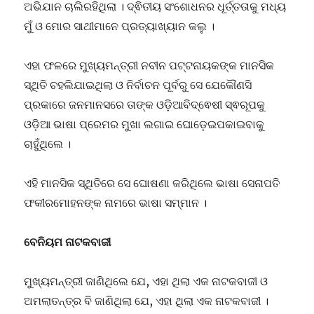
ଅଭିଯାନ ଚାଲିରହିଥିଲା । ଦ୍ଵିତୀୟ ସଂଶୋଧନର ଧୂର୍ତ୍ତତାକୁ ମଧ୍ୟ
ମୁଁ ଓ ମୋର ସାଥୀମାନେ ପ୍ରତ୍ୟାଖ୍ୟାନ କଲୁ ।
ଏହା ଫଳରେ ମୁଖ୍ୟମନ୍ତ୍ରୀ ନବୀନ ପଟ୍ଟନାୟକଙ୍କ ମାନସିକ
ସ୍ଥିତି ଚହଲିଯାଇଥିଲା ଓ ନିର୍ବାଚନ ପୂର୍ବରୁ ସେ ଯେକୌଣସି
ପ୍ରକାରେ ଜନମାନସରେ ତାଙ୍କ ଓଡ଼ିଆବିଦ୍ଵେଷୀ ସ୍ଵରୂପକୁ
ଓଡ଼ିଆ ଭାଷା ପ୍ରେମର ମୁଖା ଲଗାଇ ଘୋଡ଼େଇପକାଇବାକୁ
ଚାହୁଁଥିଲେ ।
ଏହି ମାନସିକ ସ୍ଥିତିରେ ସେ ଘୋଷଣା କରିଥିଲେ ଭାଷା ସେନାପତି
ଫକୀରମୋହନଙ୍କ ନାମରେ ଭାଷା ସମ୍ମାନ ।
ବେନିୟମ ନାଟକବାଜୀ
ମୁଖ୍ୟମନ୍ତ୍ରୀ ଜାଣିଥିଲେ ଯେ, ଏହା ଥିଲା ଏକ ନାଟକବାଜୀ ଓ
ଅମଲାତନ୍ତ୍ର ବି ଜାଣିଥିଲା ଯେ, ଏହା ଥିଲା ଏକ ନାଟକବାଜୀ ।