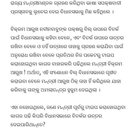
ରାଜ୍ୟ ମନ୍ତ୍ରୀମଣ୍ଡଳ ଗ୍ରହଣ କରିଥିବା ଭାଷା ସପକ୍ଷବାଦୀ
ପ୍ରସ୍ତାବକୁ ଲୁଚେଇ ଦେଇ ବିଧାନସଭାକୁ ମିଛ କହିଥିଲେ ।
ବିକ୍ରମ ଆରୁଖ ନବୀନବାବୁଙ୍କ ପକ୍ଷରୁ ବିଲ୍ ଉପରେ ବିତର୍କ
ପାଇଁ ବିଧାନସଭାକୁ କହିବା ବେଳେ, ଏବଂ ବିତର୍କ ଉପରେ ଉତ୍ତର
ରଖିବା ବେଳେ ଓ ତହିଁ ଉତ୍ତାରେ ତାହାକୁ ଗ୍ରହଣ କରାଯିବା ପାଇଁ
ଅନୁରୋଧ ରଖିବା ବେଳେ ପ୍ରତିଥର ନିଜ ପକେଟରୁ ଟାଇପ
କରାହୋଇଥିବା କାଗଜ ବାହାରକରି ପଢିଥିଲେ ମନ୍ତ୍ରୀ ବିକ୍ରମ
ଆରୁଖ ! ଅର୍ଥାତ୍, ଏହି ସଂଶୋଧନ ବିଲ୍ ବିଧାନସଭାରେ ଗୃହୀତ
କରାଇବା ବେଳେ ମନ୍ତ୍ରୀ ଆରୁଖ ଠିକ୍ ତାହା ହିଁ କରିଥିଲେ ଯାହା
କରିବାକୁ ତାଙ୍କୁ ଅମଲାତନ୍ତ୍ର ହୁକୁମ ଦେଇଥିଲା ।
ଏହା ନହୋଇଥିଲେ, ଜଣେ ମନ୍ତ୍ରୀ ପୂର୍ବରୁ ଟାଇପ କରାହୋଇଥିବା
କାଗଜ ପଢି କିପରି ବିଧାନସଭାରେ ବିତର୍କର ଉତ୍ତର
ଦେଇପାରିଥାନ୍ତେ?