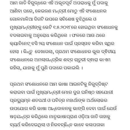
ଆମ ଜାତି ବିରୁଦ୍ଧରେ ଏହି ଅଭୂତପୂର୍ବ ଅପରାଧକୁ ମୁଁ ପଦାକୁ
ଆଣିବା ପରେ, କେଇଜଣ ମନ୍ତ୍ରୀ ମୋଠୁ ଏହି ସଂଶୋଧନର
ଗୋଳମାଳିଆ ଦିଗଟି ଉପରେ ସବିଶେଷ ବୁଝିଥିଲେ ଓ
ମୁଖ୍ୟମନ୍ତ୍ରୀଙ୍କୁ ଭେଟି ୧.୫.୨୦୧୮ରେ ହୋଇଥିବା ସଂଶୋଧନକୁ
ବଦଳାଇବାକୁ ଅନୁରୋଧ କରିଥିଲେ । ଫଳରେ ଆଉ ଥରେ
କ୍ୟାବିନେଟ୍ ବସି ୨ୟ ସଂଶୋଧନ ପାଇଁ ପ୍ରସ୍ତାବ କରିବା ସ୍ଥିର
ହେଲା । କିନ୍ତୁ ଦେଖାଗଲା, ପ୍ରଥମ ସଂଶୋଧନର ଭୁଲ ଦ୍ଵିତୀୟ
ସଂଶୋଧନରେ ଅମଲାତାନ୍ତ୍ରିକ ଶବ୍ଦ ଚାତୁରୀ ଦ୍ଵାରା କାଏମ
ରହିଲା, ଯାହାକୁ ମୁଁ ପୁଣି ପଦାରେ ପକାଇଲି ।
ପ୍ରଥମ ସଂଶୋଧନରେ ଆମ ଭାଷା ଆଇନଟିକୁ ନିରୁଦ୍ଦିଷ୍ଟ
କରାଇବା ପାଇଁ ମୁଖ୍ୟମନ୍ତ୍ରୀ ମୋର ଦୁଇ ଘନିଷ୍ଠ ସହଯୋଗୀ
ପ୍ରଦ୍ୟୁମ୍ନ ଶତପଥୀ ଓ ପବିତ୍ର ମହାର୍ଥାଙ୍କ ଅର୍ଥଲୋଭର
ଉପଯୋଗ କରି ଭାଷା ଆନ୍ଦୋଳନକୁ ଭାଙ୍ଗି ଦେବା ପାଇଁ ଯେଉଁ
ଷଡ଼ଯନ୍ତ୍ର କରିଥିଲେ ମାତୃଭାଷାପ୍ରାଣ ଓଡ଼ିଆ ଜାତି ତାହାକୁ
ବ୍ୟର୍ଥ କରିଦେଇଥିଲା ଓ ନିରବଚ୍ଛିନ୍ନ ଭାବେ କଳାପତାକା