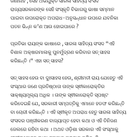
ଜଣାନାହିଁ , ସେହି ଅଭିଯୁକ୍ତ ସାରଳା ସାହିତ୍ୟ ସଂସଦ
ରାଜ୍ୟସରକାରଙ୍କ ସେହି ସଂସ୍କୃତି ବିଭାଗରୁ ଭାଷା ସମ୍ମାନ
ପାଇବା ଉପରୋକ୍ତ ଅପରାଧ-ଅନୁସନ୍ଧାନ ଉପରେ ଯବନିକା
ପତନ ଭିନ୍ନ କ’ଣ ଆଉ ହୋଇପାରେ ?
ପ୍ରତିଭା ରାୟଙ୍କ ଭାଷାରେ , ସାରଳା ସାହିତ୍ୟ ସଂସଦ “ଏହି
ବିଶାଳ ଅକ୍ଷରମାଳାକୁ ପୁନର୍ମୁଦ୍ରଣ କରିବାର ସତ୍ ସାହସ
କରିଛନ୍ତି ।“ ଏହା ସତ୍ ସାହସ?
ସତ୍ ସାହସ ହେଉ ବା ଦୁଃସାହସ ହେଉ, ଶ୍ରୀମତୀ ରାୟ ଯେହେତୁ ଏହି
ସଂସ୍ଥାର ଜଣେ ପ୍ରତିଷ୍ଠାତା ତାଙ୍କ ସ୍ଵୀକାରୋକ୍ତିର
ସାକ୍ଷ୍ୟମୂଲ୍ୟ ଅଧିକ । ତାଙ୍କ ସ୍ଵୀକାରୋକ୍ତି ସ୍ପଷ୍ଟ
କରିଦେଇଛି ଯେ, ସରକାରୀ ସମ୍ପତ୍ତିକୁ ଏମାନେ ହଡଫ କରିଛନ୍ତି
ବା ଚୋରୀ କରିଛନ୍ତି । ଏହି ସ୍ଵୀକୃତ ଅପରାଧ ହେତୁ ସାରଳା ସାହିତ୍ୟ
ସଂସଦର ପଞ୍ଜୀକରଣ ବାଜ୍ୟାପ୍ତ ହେବା କଥା ଓ ଏହି ତିନିଜଣ
ଜେଲରେ ରହିବା କଥା । ଅଥଚ ଓଡ଼ିଶା ସରକାର ଏହି ସଂସ୍ଥାକୁ