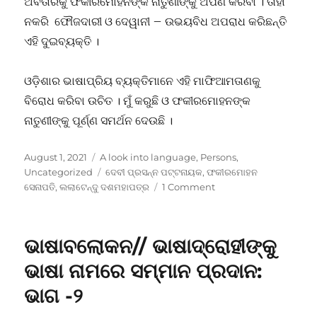
ଅବତାରକୁ ଫକୀରମୋହନଙ୍କ ନାତୁଣୀଙ୍କୁ ଅର୍ପଣ କରିବା । ତାହା
ନକରି ଫୌଜଦାରୀ ଓ ଦେୱାନୀ – ଉଭୟବିଧ ଅପରାଧ କରିଛନ୍ତି
ଏହି ଦୁଇବ୍ୟକ୍ତି ।
ଓଡ଼ିଶାର ଭାଷାପ୍ରିୟ ବ୍ୟକ୍ତିମାନେ ଏହି ମାଫିଆମତାଣକୁ
ବିରୋଧ କରିବା ଉଚିତ । ମୁଁ କରୁଛି ଓ ଫକୀରମୋହନଙ୍କ
ନାତୁଣୀଙ୍କୁ ପୂର୍ଣ୍ଣ ସମର୍ଥନ ଦେଉଛି ।
Posted
Categories
August 1, 2021
A look into language
,
Persons
,
on
Tags
Uncategorized
ଦେବୀ ପ୍ରସନ୍ନ ପଟ୍ଟନାୟକ
,
ଫକୀରମୋହନ
on
ସେନାପତି
,
ଲଲାଟେନ୍ଦୁ ଦଶମହାପତ୍ର
1 Comment
ଫକୀରମୋହନଙ୍କ
ଉପରେ
ମାଫିଆ
ଭାଷାବଲୋକନ// ଭାଷାଦ୍ରୋହୀଙ୍କୁ
ଆଖି?
ଡ.
ଭାଷା ନାମରେ ସମ୍ମାନ ପ୍ରଦାନ:
ଡି
ଭାଗ -୨
ପି
ପଟ୍ଟନାୟକଙ୍କ