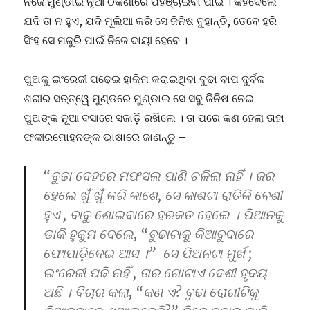
ନିଜେ ମୁଣ୍ଡାଇ ନୂଆ ଠିକଣାରେ ପହଞ୍ଚାଇବା ପାଇଁ । କହିଦେଲେ
ଯଦି ତା ନ ହୁଏ, ଯଦି ମୂଲିଆ କରି ସେ ଜିନିଷ ବୁହାନ୍ତି, ତେବେ ହରି
ସିଂହ ସେ ମଜୁରି ପାଇଁ ନିଜେ ଦାୟୀ ହେବେ ।
ପୁଅକୁ ଇଂରେଜୀ ପଢେଇ ହାକିମ କରାଇଥିବା ବୁଢା ବାପ ଦୁର୍ବଳ
ଶରୀର ସତ୍ତ୍ୱେ ମୁଣ୍ଡରେ ମୁଣ୍ଡାଇ ସେ ସବୁ ଜିନିଷ ନେଇ
ପୁଅଙ୍କ ନୂଆ ବସାରେ ସଜାଡ଼ି ରଖିଲେ । ତା ପରେ କଣ ହେଲା ତାହା
ଫକୀରମୋହନଙ୍କ ଭାଷାରେ ଜାଣନ୍ତୁ –
“ବୁଢା ଦେହରେ ମଫସଲ ପାଣି ଚଳିଲା ନାହିଁ । ଜର
ହେଲେ ଖୁଁ ଖୁଁ କରି କାଶେ, ସେ କାଶଟା ରାତିକି ବେଶୀ
ହୁଏ , ବାବୁ ଶୋଇବାରେ ହରକତ ହେଲେ । ପିଆନକୁ
ଡାକି ହୁକୁମ ଦେଲେ, “ବୁଢାଟାକୁ କିଆବୁଦାରେ
ଫୋପାଡ଼ିଦେଇ ଆସ ।” ସେ ପିଅନଟା ମୁର୍ଖ ;
ଇଂରେଜୀ ପଢି ନାହିଁ , ତାର ଗୋଟାଏ ଦେଶୀ ହୃଦୟ
ଅଛି । ବିଚାର କଲା, “କଣ ଏ? ବୁଢା ରୋଗୀଟିକୁ