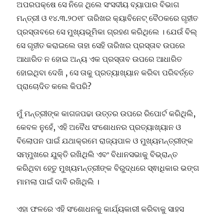
ଅପରପକ୍ଷେ ସେ ନିଜେ ଥିଲେ ସଂସଦୀୟ ବ୍ୟାପାର ବିଭାଗ
ମନ୍ତ୍ରୀ ଓ ୧୪.୩.୨୦୧୮ ତାରିଖର କ୍ୟାବିନେଟ୍ ବୈଠକରେ ଗୃହୀତ
ପ୍ରସ୍ତାବରେ ସେ ମୁଖ୍ୟଭୂମିକା ଗ୍ରହଣ କରିଥିଲେ । ଯେଉଁ ବିଲ୍
ସେ ଗୃହୀତ କରାଇଲେ ତାହା ସେହି ତାରିଖର ପ୍ରସ୍ତାବ ଉପରେ
ଆଧାରିତ ନ ହୋଇ ଅନ୍ୟ ଏକ ପ୍ରସ୍ତାବ ଉପରେ ଆଧାରିତ
ହୋଇଥିବା ଦେଖି , ସେ ତାକୁ ପ୍ରତ୍ୟାଖ୍ୟାନ କରିବା ପରିବର୍ତ୍ତେ
ପ୍ରାଚୋଦିତ କଲେ କିପରି?
ମୁଁ ମନ୍ତ୍ରୀଙ୍କ କାଗଜପଢା ଉତ୍ତର ଉପରେ ରିପୋର୍ଟ କରିଥିଲି,
କେବଳ ନୁହେଁ, ଏହି ଅବୈଧ ସଂଶୋଧନର ପ୍ରତ୍ୟାଖ୍ୟାନ ଓ
ବିଲୋପନ ପାଇଁ ଯଥାକ୍ରମେ ରାଜ୍ୟପାଳ ଓ ମୁଖ୍ୟମନ୍ତ୍ରୀଙ୍କ
ସମ୍ମୁଖରେ ଯୁକ୍ତି ରଖିଥିଲି ଏବଂ ବିଧାନସଭାକୁ ବିଭ୍ରାନ୍ତ
କରିଥିବା ହେତୁ ମୁଖ୍ୟମନ୍ତ୍ରୀଙ୍କ ବିରୁଦ୍ଧରେ ସ୍ଵାଧିକାର ଭଙ୍ଗ
ମାମଲା ପାଇଁ ଦାବି ରଖିଥିଲି ।
ଏହା ଫଳରେ ଏହି ସଂଶୋଧନକୁ କାର୍ଯ୍ୟକାରୀ କରିବାକୁ ସାହସ