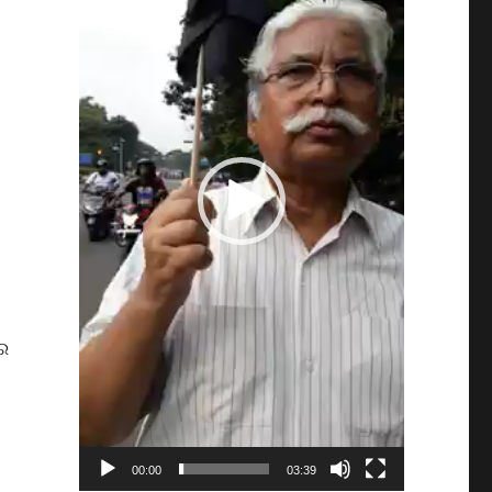
େ
00:00
03:39