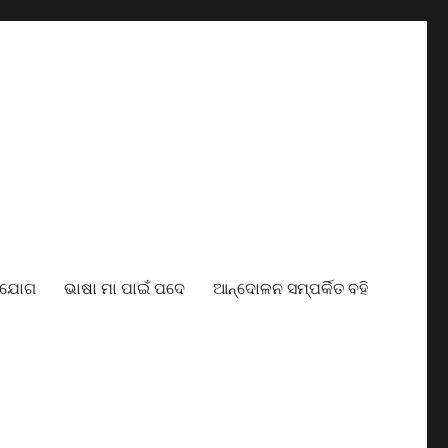
ାଯୋଗ
ଭାଷା ମା ପାଇଁ ପଦେ
ଆନ୍ଦୋଳନ ସମ୍ପର୍କିତ ବହି