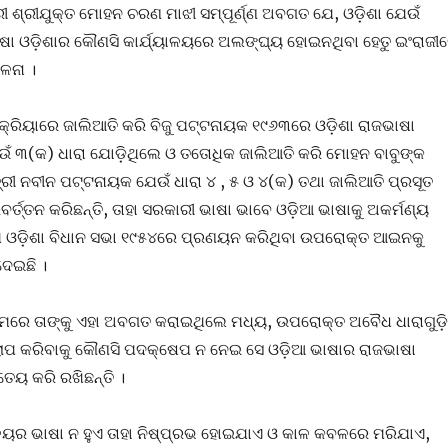
ରୀ ଶ୍ରୀଯୁକ୍ତ ମୋହନ ଚରଣ ମାଝୀ ସମ୍ପୂର୍ଣ୍ଣ ଅବଗତ ଯେ, ଓଡ଼ିଶା ଯେଉଁ
ଭାଷା ଓଡ଼ିଶାର କୌଣସି କାର୍ଯ୍ୟାଳୟରେ ଅଲଙ୍ଘ୍ୟ ହୋଇନଥିବା ହେତୁ ଇଂରାଜୀ
ାଳନା ।
୍ରିୟାରେ ଜାଲିଆତି କରି ବିଜୁ ପଟ୍ଟନାୟକ ୧୯୬୩ରେ ଓଡ଼ିଶା ରାଜଭାଷା
 ୩(କ) ଧାରା ଯୋଡ଼ିଥିଲେ ଓ ତତୋଧିକ ଜାଲିଆତି କରି ମୋହନ ବାବୁଙ୍କ
ମନ୍ତ୍ରୀ ନବୀନ ପଟ୍ଟନାୟକ ଯେଉଁ ଧାରା ୪ , ୫ ଓ ୪(କ) ତଥା ଜାଲିଆତି ପ୍ରସୂତ
ର୍ତ୍ତନ କରିଛନ୍ତି, ତାହା ସରକାରୀ ଭାଷା ଭାବେ ଓଡ଼ିଆ ଭାଷାକୁ ଅକର୍ମଣ୍ୟ
 ଓଡ଼ିଶା ବିଧାନ ସଭା ୧୯୫୪ରେ ପ୍ରଣୟନ କରିଥିବା ଉପରୋକ୍ତ ଆଇନକୁ
ଦେଇଛି ।
ମରେ ତାଙ୍କୁ ଏହା ଅବଗତ କରାଇଥିଲେ ମଧ୍ୟ, ଉପରୋକ୍ତ ଅବୈଧ ଧାରାଗୁଡ଼ି
ୋପ କରିବାକୁ କୌଣସି ପଦକ୍ଷେପ ନ ନେଇ ସେ ଓଡ଼ିଆ ଭାଷାର ରାଜଭାଷା
୍ତେୟ କରି ରଖିଛନ୍ତି ।
ାଳୟର ଭାଷା ନ ହୁଏ ତାହା ନିଷ୍ପ୍ରଭ ହୋଇଯାଏ ଓ କାଳ କବଳରେ ମରିଯାଏ,