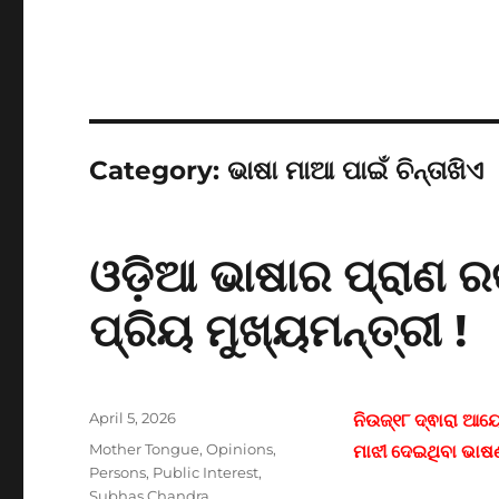
Category:
ଭାଷା ମାଆ ପାଇଁ ଚିନ୍ତାଖିଏ
ଓଡ଼ିଆ ଭାଷାର ପ୍ରାଣ ର
ପ୍ରିୟ ମୁଖ୍ୟମନ୍ତ୍ରୀ !
Posted
April 5, 2026
ନିଉଜ୍୧୮ ଦ୍ଵାରା ଆୟ
on
Categories
Mother Tongue
,
Opinions
,
ମାଝୀ ଦେଇଥିବା ଭାଷ
Persons
,
Public Interest
,
Subhas Chandra