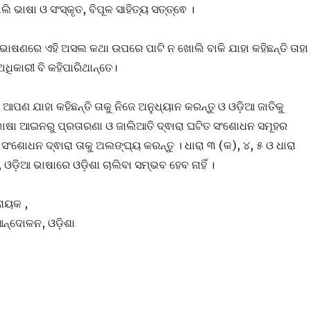
ି ଭାଷା ଓ ସଂସ୍କୃତ, ବିପୂଳ ସାହିତ୍ୟ ସତ୍ତ୍ଵେ ।
କ ଭାଷଣରେ ଏହି ଅସଲ କଥା ଉପରେ ପାଟି ନ ଖୋଲି ବାକି ଯାହା କହିଛନ୍ତି ତାହା
ଧିକାରୀ ବି କହିପାରିଥାନ୍ତେ।
! ଆପଣ ଯାହା କହିଛନ୍ତି ତାକୁ ନିଜେ ଅନୁଧ୍ୟାନ କରନ୍ତୁ ଓ ଓଡ଼ିଆ ଜାତିକୁ
 ଭାଷା ଆଇନରୁ ପ୍ରତାରଣା ଓ ଜାଲିଆତି ଦ୍ଵାରା ଘଟିତ ସଂଶୋଧନ ସମୂହର
ସଂଶୋଧନ ଦ୍ଵାରା ତାକୁ ଅଲଙ୍ଘ୍ୟ କରନ୍ତୁ । ଧାରା ୩ (କ), ୪, ୫ ଓ ଧାରା
ଓଡ଼ିଆ ଭାଷାରେ ଓଡ଼ିଶା ଚାଲିବା ସମ୍ଭବ ହେବ ନାହିଁ ।
ନାୟକ ,
ଆନ୍ଦୋଳନ, ଓଡ଼ିଶା