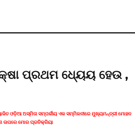
କ୍ଷା ପ୍ରଥମ ଧ୍ୟେୟ ହେଉ ,
ୋଜିତ ଓଡ଼ିଆ ଅସ୍ମିତା ସମ୍ପର୍କୀୟ ଏକ ସମ୍ମିଳନୀରେ ମୁଖ୍ୟମନ୍ତ୍ରୀ ମୋହନ
ଣ ଉପରେ ମୋର ପ୍ରତିକ୍ରିୟା