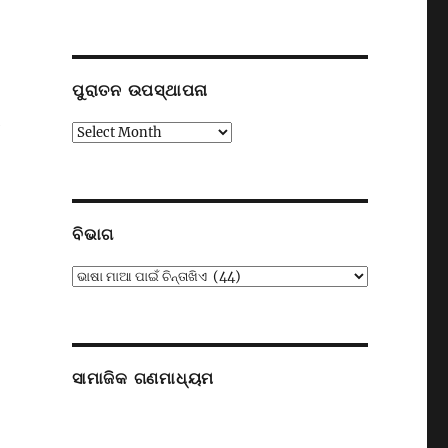
ପୁରାତନ ଉପସ୍ଥାପନା
ା
ପୁରାତନ
ଉପସ୍ଥାପନା
ବିଭାଗ
ବିଭାଗ
ସାମାଜିକ ଗଣମାଧ୍ୟମ