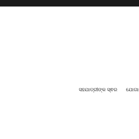
ସହଯାତ୍ରୀଙ୍କ ସ୍ଵର
ଯୋଗ