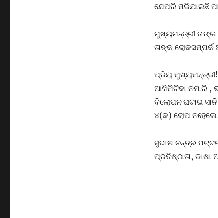
ଯେପରି ମରିଯାଇଛି ପାଲ
ମୁଖ୍ୟମନ୍ତ୍ରୀ ତାଙ୍
ତାଙ୍କ ଲୋକସମ୍ପର୍କ ଅ
ପ୍ରିୟ ମୁଖ୍ୟମନ୍ତ୍ରୀ
ଆଖିମିଟିକା ନମାରି ,
ବିଲୋପନ ଘଟାଇ ସାନି 
୪(କ) ଲୋପ ନହେଲେ, 
ସୁଭାଷ ଚନ୍ଦ୍ର ପଟ୍ଟ
ପ୍ରତିଷ୍ଠାତା, ଭାଷା 