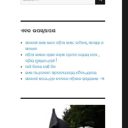
for:
ଏବର ଉପସ୍ଥାପନା
ସରକାରୀ ଭାଷା ଭାବେ ଓଡ଼ିଆ ଭାଷା: ଇତିହାସ, ସମସ୍ୟା ଓ
ସମାଧାନ
ଓଡ଼ିଆ ଭାଷାର ପ୍ରାଣ ରକ୍ଷା ପ୍ରଥମ ଧ୍ୟେୟ ହେଉ ,
ପ୍ରିୟ ମୁଖ୍ୟମନ୍ତ୍ରୀ !
ଆଜି ଦିନରେ ସେହି ଦିନ
ଭାଷା ଆନ୍ଦୋଳନ: ସ୍ବାଗତଯୋଗ୍ୟ ଚୈତନ୍ୟୋଦୟ
ସରକାରୀ ଷଡଯନ୍ତ୍ର କବଳରେ ଓଡ଼ିଶାର ରାଜ୍ୟଭାଷା -୩
Video
Player