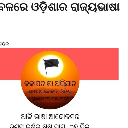
ବଳରେ ଓଡ଼ିଶାର ରାଜ୍ୟଭାଷା
ଟନାୟକ