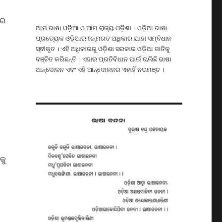
ରେ
ଆମ ଭାଷା ଓଡ଼ିଆ ଓ ଆମ ରାଜ୍ୟ ଓଡ଼ିଶା । ଓଡ଼ିଆ ଭାଷା
ପ୍ରତ୍ୟେକ ଓଡ଼ିଆର ଜନ୍ମଗତ ଅଧିକାର ଯାହା ସମ୍ବିଧାନ
ସ୍ଵୀକୃତ । ଏହି ଅଧିକାରରୁ ଓଡ଼ିଶା ସରକାର ଓଡ଼ିଆ ଜାତିକୁ
ବଞ୍ଚିତ କରିଛନ୍ତି । ଏହାର ପ୍ରତିବିଧାନ ପାଇଁ ଚାଲିଛି ଭାଷା
ଆନ୍ଦୋଳନ ଏବଂ ଏହି ଆନ୍ଦୋଳନର ଏହାହିଁ ନଭମଞ୍ଚ ।
କୁ