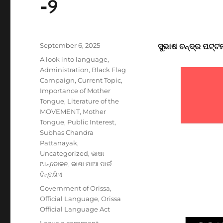
-୨
Posted
September 6, 2025
ସୁଭାଷ ଚନ୍ଦ୍ର ପଟ୍
on
Categories
A look into language
,
Administration
,
Black Flag
Campaign
,
Current Topic
,
Importance of Mother
Tongue
,
Literature of the
MOVEMENT
,
Mother
Tongue
,
Public Interest
,
Subhas Chandra
Pattanayak
,
Uncategorized
,
ଭାଷା
ଆନ୍ଦୋଳନ
,
ଭାଷା ମାଆ ପାଇଁ
ଚିନ୍ତାଖିଏ
Tags
Government of Orissa
,
Official Language
,
Orissa
Official Language Act
on