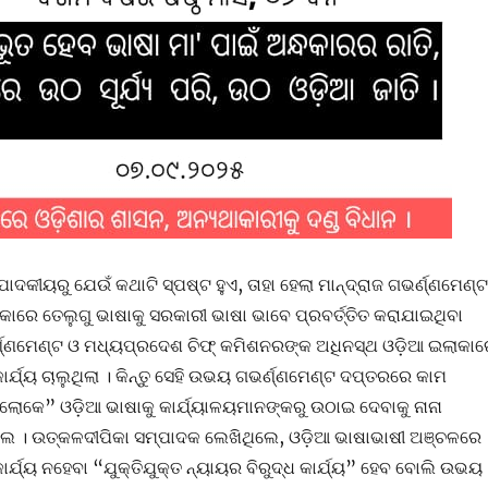
ଦକୀୟରୁ ଯେଉଁ କଥାଟି ସ୍ପଷ୍ଟ ହୁଏ, ତାହା ହେଲା ମାନ୍ଦ୍ରାଜ ଗଭର୍ଣ୍ଣମେଣ୍ଟ
ାରେ ତେଲୁଗୁ ଭାଷାକୁ ସରକାରୀ ଭାଷା ଭାବେ ପ୍ରବର୍ତ୍ତିତ କରାଯାଇଥିବା
ଣ୍ଣମେଣ୍ଟ ଓ ମଧ୍ୟପ୍ରଦେଶ ଚିଫ୍ କମିଶନରଙ୍କ ଅଧିନସ୍ଥ ଓଡ଼ିଆ ଇଲାକାର
ର୍ଯ୍ୟ ଚାଲୁଥିଲା । କିନ୍ତୁ ସେହି ଉଭୟ ଗଭର୍ଣ୍ଣମେଣ୍ଟ ଦପ୍ତରରେ କାମ
ର ଲୋକେ” ଓଡ଼ିଆ ଭାଷାକୁ କାର୍ଯ୍ୟାଳୟମାନଙ୍କରୁ ଉଠାଇ ଦେବାକୁ ନାନା
େ । ଉତ୍କଳଦୀପିକା ସମ୍ପାଦକ ଲେଖିଥିଲେ, ଓଡ଼ିଆ ଭାଷାଭାଷୀ ଅଞ୍ଚଳରେ
ର୍ଯ୍ୟ ନହେବା “ଯୁକ୍ତିଯୁକ୍ତ ନ୍ୟାୟର ବିରୁଦ୍ଧ କାର୍ଯ୍ୟ” ହେବ ବୋଲି ଉଭୟ