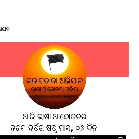
ଟନାୟକ