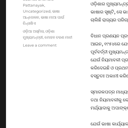
ଓଡ଼ିଶାର ମୁଖ୍ୟମନ୍ତ୍
Pattanayak
,
Uncategorized
,
ଭାଷା
ଭାଷାର ସୃଷ୍ଟି, ସେ 
ଆନ୍ଦୋଳନ
,
ଭାଷା ମାଆ ପାଇଁ
ଚାଲିଛି ରାଜ୍ୟର ପରିଚ
ଚିନ୍ତାଖିଏ
Tags
ଓଡ଼ିଆ ଅସ୍ମିତା
,
ଓଡ଼ିଶା
ବିଧାନ ପ୍ରଣୟନ ପ୍ରକ
ମୁଖ୍ୟମନ୍ତ୍ରୀ
,
ମୋହନ ଚରଣ ମାଝୀ
ଆଇନ, ୧୯୫୪ରେ ଯେଉଁ
on
Leave a comment
ଓଡ଼ିଆ
ପୂର୍ବବର୍ତ୍ତୀ ମୁଖ୍ୟ
ଭାଷାର
ଯେଉଁ ନିୟମାବଳୀ ପ୍ରବ
ପ୍ରାଣ
କରିଦେଇଛି ଓ ପ୍ରଥମ
ରକ୍ଷା
ପ୍ରଥମ
ବସ୍ତୁତଃ ଅକାମୀ କରି
ଧ୍ୟେୟ
ହେଉ
ସ୍ମାରକପତ୍ର ମାଧ୍ୟ
,
ପ୍ରିୟ
ତଥା ନିୟମାବଳୀକୁ ଲ
ମୁଖ୍ୟମନ୍ତ୍ରୀ
ମର୍ଯ୍ୟାଦାକୁ ଅପାଙ୍କ
!
ଯେଉଁ ଭାଷା କାର୍ଯ୍ୟ