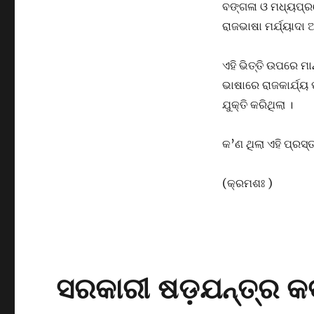
ବଙ୍ଗଳା ଓ ମଧ୍ୟପ୍ର
ରାଜଭାଷା ମର୍ଯ୍ୟାଦା ଅକ
ଏହି ଭିତ୍ତି ଉପରେ ମ
ଭାଷାରେ ରାଜକାର୍ଯ୍ୟ
ଯୁକ୍ତି କରିଥିଲା ।
କ’ଣ ଥିଲା ଏହି ପ୍ରସ୍
(କ୍ରମଶଃ )
ସରକାରୀ ଷଡ଼ଯନ୍ତ୍ର କ