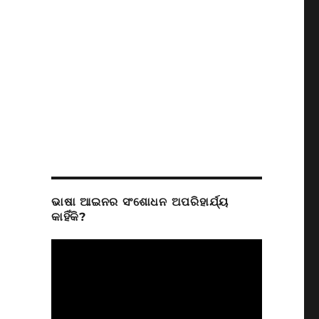
ଭାଷା ଆଇନର ସଂଶୋଧନ ଅପରିହାର୍ଯ୍ୟ
କାହିଁକି?