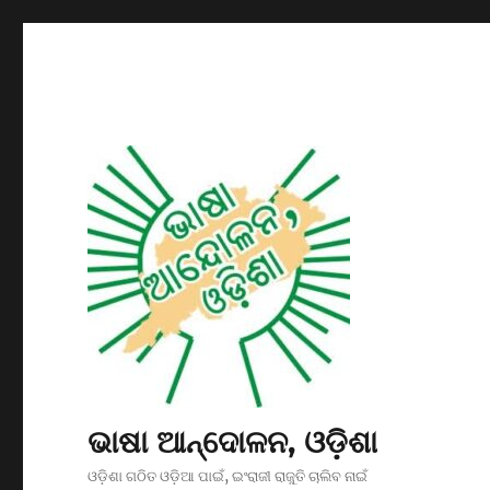
ଭାଷା ଆନ୍ଦୋଳନ, ଓଡ଼ିଶା
ଓଡ଼ିଶା ଗଠିତ ଓଡ଼ିଆ ପାଇଁ, ଇଂରାଜୀ ରାଜୁତି ଚାଲିବ ନାଇଁ