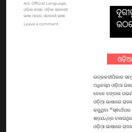
Act
,
Official Language
,
ଓଡ଼ିଶା ଶାସନ
,
ଓଡ଼ିଶା ସରକାରୀ
ଭାଷା ଆଇନ
,
ସରକାରୀ ଭାଷା
on
Leave a comment
ସରକାରୀ
ଷଡଯନ୍ତ୍ର
କବଳରେ
ଓଡ଼ିଶାର
ରାଜ୍ୟଭାଷା
-୩
ଉତ୍କଳଦୀପିକାର ସମ୍ପା
ଅଧିନସ୍ଥ ଓଡ଼ିଆ ଇଲାକ
ବେଳେ ବଙ୍ଗଳା ଗଭର୍
ଓଡ଼ିଆ ଭାଷାରେ ରାଜକା
କରୁଥିବା “ସ୍ଵାର୍ଥପ
ଷଡ଼ଯନ୍ତ୍ର ଚଳାଇଥିଲ
ଓଡ଼ିଆ ଭାଷାରେ ରାଜକା