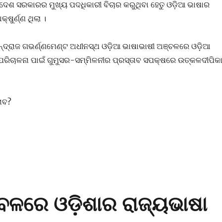
ଦେଶ ସରକାରର ମୁଖ୍ୟ ପଦଧିକାରୀ ବିଚାର କରୁଥିବା ହେତୁ ଓଡ଼ିଆ ଭାଷାର
୍ଷୁର୍ଣ୍ଣ ଥିଲା ।
ାନ୍ଦ୍ରାଜ ଗଭର୍ଣ୍ଣମେଣ୍ଟ ଅଧୀନସ୍ଥ ଓଡ଼ିଆ ଭାଷାଭାଷୀ ଅଞ୍ଚଳରେ ଓଡ଼ିଆ
 ପରିଚାଳନା ପାଇଁ ଗୁମୁସର-ସମ୍ମିଳନୀର ପ୍ରସ୍ତାବ ସପକ୍ଷରେ ଉତ୍କଳଦୀପିକ
ତାବ?
ବଳରେ ଓଡ଼ିଶାର ରାଜ୍ୟଭାଷା