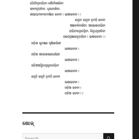
ଖୋଜ୍
SEARCH
Search